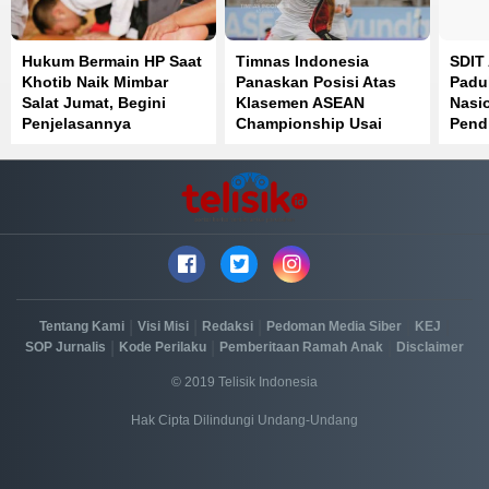
Hukum Bermain HP Saat
Timnas Indonesia
SDIT 
Khotib Naik Mimbar
Panaskan Posisi Atas
Padu
Salat Jumat, Begini
Klasemen ASEAN
Nasi
Penjelasannya
Championship Usai
Pend
Bantai Timor Leste 3-0
|
|
|
|
|
Tentang Kami
Visi Misi
Redaksi
Pedoman Media Siber
KEJ
|
|
|
SOP Jurnalis
Kode Perilaku
Pemberitaan Ramah Anak
Disclaimer
© 2019 Telisik Indonesia
Hak Cipta Dilindungi Undang-Undang