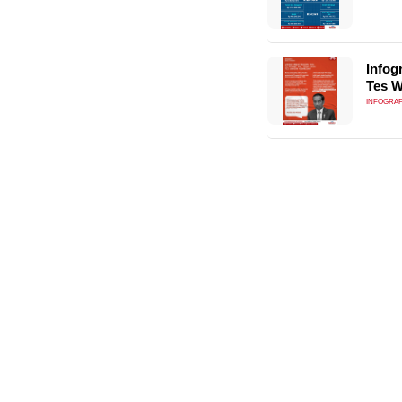
Infog
Tes 
INFOGRAF