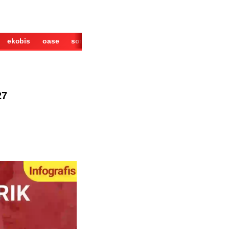
ekobis
oase
sosok
cerita
derita
wisata
kuliner
27