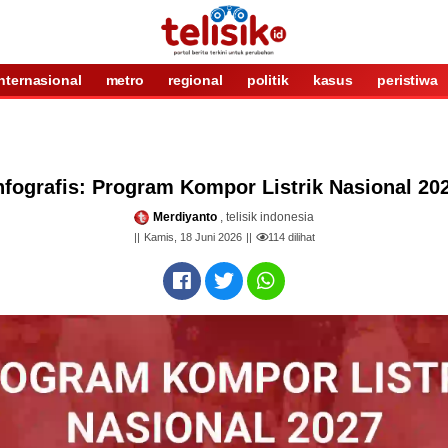
internasional
metro
regional
politik
kasus
peristiwa
nfografis: Program Kompor Listrik Nasional 20
Merdiyanto
, telisik indonesia
Kamis, 18 Juni 2026
114
dilihat