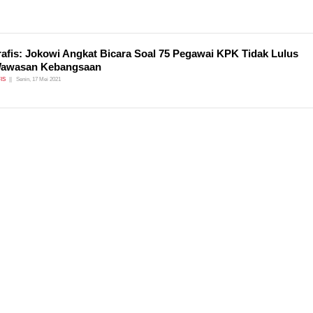
rafis: Jokowi Angkat Bicara Soal 75 Pegawai KPK Tidak Lulus
Wawasan Kebangsaan
IS
Senin, 17 Mei 2021