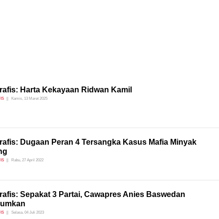
rafis: Harta Kekayaan Ridwan Kamil
IS
Kamis, 13 Maret 2025
grafis: Dugaan Peran 4 Tersangka Kasus Mafia Minyak
ng
IS
Rabu, 27 April 2022
rafis: Sepakat 3 Partai, Cawapres Anies Baswedan
mumkan
IS
Selasa, 04 Juli 2023