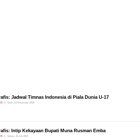
rafis: Jadwal Timnas Indonesia di Piala Dunia U-17
IS
Senin, 03 November 2025
rafis: Intip Kekayaan Bupati Muna Rusman Emba
IS
Selasa, 18 Juli 2023