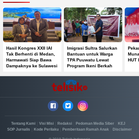
Hasil Kongres XXII IAI
Imigrasi Sultra Salurkan
Peka
Tak Berhenti di Medan,
Bantuan untuk Warga
Muna
Harmawati Siap Bawa
TPA Puuwatu Lewat
HUT 
Dampaknya ke Sulawesi
Program Ikeni Berkah
Tenggara
|
|
|
|
|
Tentang Kami
Visi Misi
Redaksi
Pedoman Media Siber
KEJ
|
|
|
SOP Jurnalis
Kode Perilaku
Pemberitaan Ramah Anak
Disclaimer