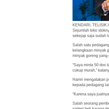
KENDARI, TELISIK.ID 
Sejumlah toko stokn
sekejap saja sudah lu
Salah satu pedagang
kelangkaan minyak gor
minyak goreng yang di
“Saya minta 50 dos t
cukup murah,” katany
Hamri mengatakan pe
kepada pedagang lai
“Karena saya jualnya
Salah seorang pemb
sistem beli barang 