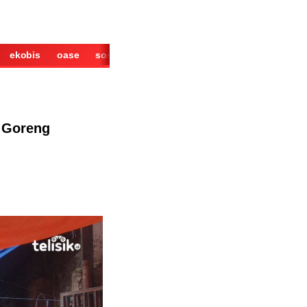
ekobis
oase
sosok
cerita
derita
wisata
kuliner
k Goreng