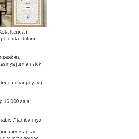
Kota Kendari.
 pun ada, dalam
ngatakan,
tasinya jumlah stok
l dengan harga yang
p 16.000 saja
habis ,” tambahnya.
yang menerapkan
kus minyak goreng.