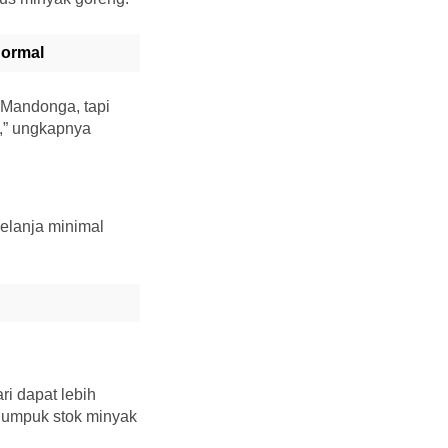
Normal
r Mandonga, tapi
g,” ungkapnya
belanja minimal
i dapat lebih
numpuk stok minyak