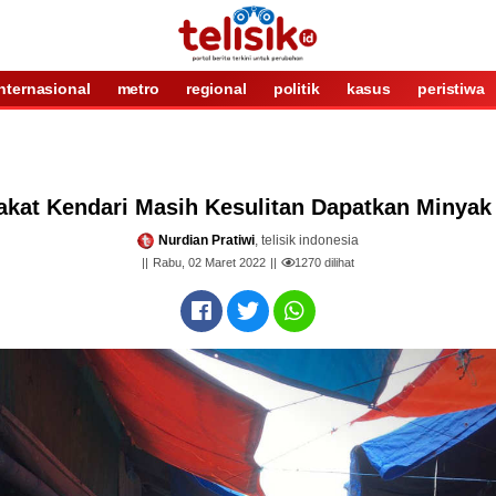
internasional
metro
regional
politik
kasus
peristiwa
kat Kendari Masih Kesulitan Dapatkan Minya
Nurdian Pratiwi
, telisik indonesia
Rabu, 02 Maret 2022
1270
dilihat