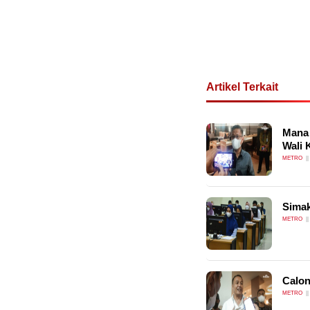
Artikel Terkait
Mana 
Wali 
METRO
Sima
METRO
Calon
METRO