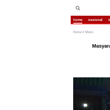
home
nasional
Home
Metro
Masyara