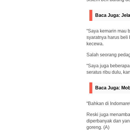
Baca Juga:
Jel
“Saya kemarin mau be
syaratnya harus beli
kecewa.
Salah seorang pedag
“Saya juga beberapa 
seratus ribu dulu, ka
Baca Juga:
Mob
“Bahkan di Indomaret
Reski juga menambah
diperbanyak dan yan
goreng. (A)