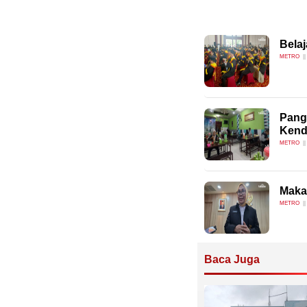
Belaj
METRO
Pangs
Kend
METRO
Makan
METRO
Baca Juga