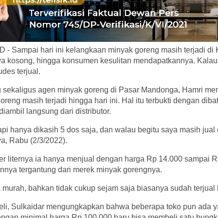
- Sampai hari ini kelangkaan minyak goreng masih terjadi di 
ya kosong, hingga konsumen kesulitan mendapatkannya. Kalau
des terjual.
 sekaligus agen minyak goreng di Pasar Mandonga, Hamri me
eng masih terjadi hingga hari ini. Hal itu terbukti dengan diba
ambil langsung dari distributor.
api hanya dikasih 5 dos saja, dan walau begitu saya masih jua
a, Rabu (2/3/2022).
r liternya ia hanya menjual dengan harga Rp 14.000 sampai R
nnya tergantung dari merek minyak gorengnya.
 murah, bahkan tidak cukup sejam saja biasanya sudah terjual 
eli, Sulkaidar mengungkapkan bahwa beberapa toko pun ada 
dengan minimal harga Rp 100.000 baru bisa membeli satu bung