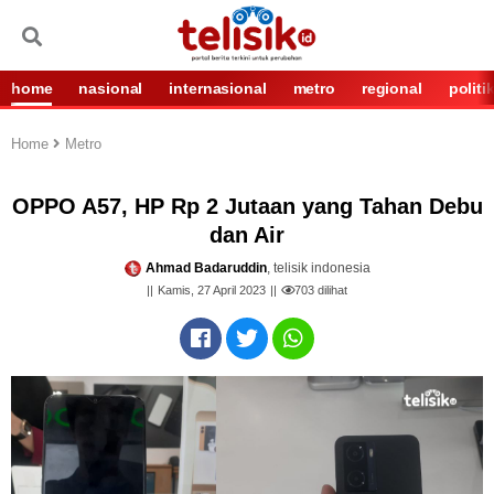
home
nasional
internasional
metro
regional
politi
Home
Metro
OPPO A57, HP Rp 2 Jutaan yang Tahan Debu
dan Air
Ahmad Badaruddin
, telisik indonesia
Kamis, 27 April 2023
703
dilihat