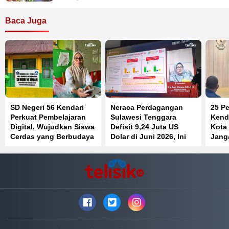
Baca Juga
SD Negeri 56 Kendari
Neraca Perdagangan
25 Pe
Perkuat Pembelajaran
Sulawesi Tenggara
Kenda
Digital, Wujudkan Siswa
Defisit 9,24 Juta US
Kota
Cerdas yang Berbudaya
Dolar di Juni 2026, Ini
Jang
dan Berkarakter
Penyebabnya
Jaba
Beke