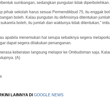
rbentuk sumbangan, sedangkan pungutan tidak diperbolehkan.
ip pihak sekolah harus sesuai Permendikbud 75, itu enggak b
angan boleh. Kalau pungutan itu definisinya ditentukan jumlah
 sukarela boleh, itu jumlah dan waktunya tidak ditentukan,” im
au apabila menemukan hal serupa sebaiknya segera melapork
ar dapat segera dilakukan penanganan.
merasa keberatan langsung melapor ke Ombudsman saja. Kalau
tutupnya. (A)
a
RKINI LAINNYA DI
GOOGLE NEWS