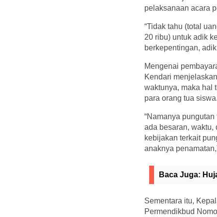
pelaksanaan acara p
“Tidak tahu (total ua
20 ribu) untuk adik 
berkepentingan, adik 
Mengenai pembayaran
Kendari menjelaskan,
waktunya, maka hal t
para orang tua siswa
“Namanya pungutan ti
ada besaran, waktu,
kebijakan terkait pu
anaknya penamatan,” 
Baca Juga:
Huj
Sementara itu, Kepa
Permendikbud Nomor