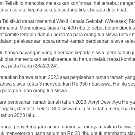
tim Telisik.id mencoba melakukan konfirmasi hal tersebut de
lmah selaku kepala sekolah sedang tidak berada di tempat.
m Telisik.id dapat menemui Wakil Kepala Sekolah (Wakasek) B
mania. Menurutnya, biaya Rp 400 ribu tersebut belum diputus
at komite terlebih dahulu bersama para orang tua siswa untuk
 dalam pelaksanaan acara ramah-tamah perpisahan siswa kelas
 itu hanya bayangan yang diberikan kepada siswa, perpisahan j
ak bisa menentukan sebab semua itu harus melalui rapat komite
rnya, pada Rabu (28/2/2024).
ebutkan bahwa tahun 2023 saat perpisahan ramah tamah yang
ahwa siswa kelas 3 menyetorkan Rp 350 ribu/siswa. Hal itu se
 para guru dan orang tua siswa.
ra perpisahan ramah tamah tahun 2023, Avryl Dewi Ayu Herya
aku, dari total sekitar 800 siswa itu ia tidak tahu mengenai t
tahun 2023 lalu.
bagai penyelenggara acara, namun ia menyampaikan bahwa se
tuk menyetorkan uang sejumlah Rp 20 ribu untuk membantu sis