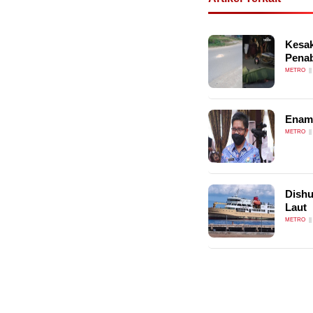
Kesak
Penab
METRO
Enam 
METRO
Dishu
Laut
METRO