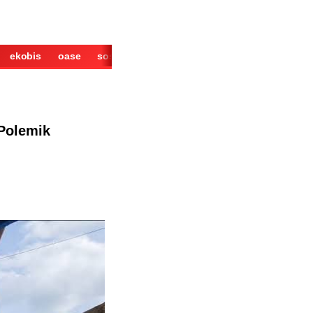
ekobis
oase
sosok
cerita
derita
wisata
kuliner
Polemik