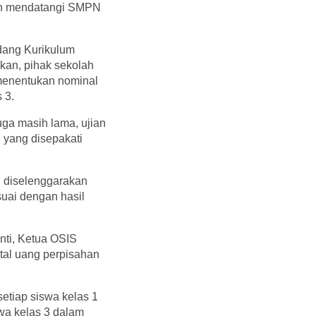
ngan mendatangi SMPN
idang Kurikulum
kan, pihak sekolah
 menentukan nominal
 3.
uga masih lama, ujian
 yang disepakati
 diselenggarakan
suai dengan hasil
nti, Ketua OSIS
otal uang perpisahan
tiap siswa kelas 1
wa kelas 3 dalam