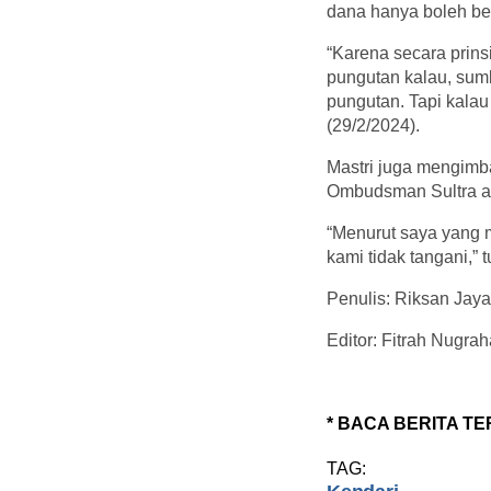
dana hanya boleh be
“Karena secara prins
pungutan kalau, sumb
pungutan. Tapi kalau
(29/2/2024).
Mastri juga mengimb
Ombudsman Sultra ag
“Menurut saya yang 
kami tidak tangani,” 
Penulis: Riksan Jaya
Editor: Fitrah Nugrah
* BACA BERITA TE
TAG: