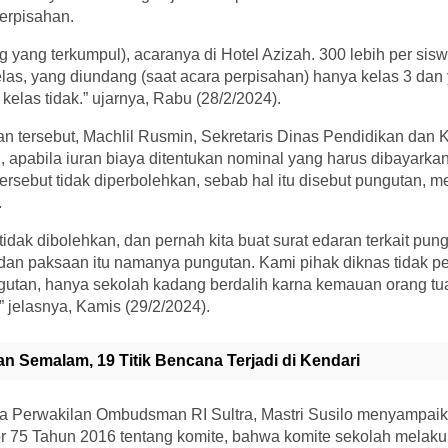
erpisahan.
ng yang terkumpul), acaranya di Hotel Azizah. 300 lebih per siswa
kelas, yang diundang (saat acara perpisahan) hanya kelas 3 dan
kelas tidak.” ujarnya, Rabu (28/2/2024).
 tersebut, Machlil Rusmin, Sekretaris Dinas Pendidikan dan
 apabila iuran biaya ditentukan nominal yang harus dibayarkan
ersebut tidak diperbolehkan, sebab hal itu disebut pungutan, m
.
dak dibolehkan, dan pernah kita buat surat edaran terkait pun
 dan paksaan itu namanya pungutan. Kami pihak diknas tidak 
ngutan, hanya sekolah kadang berdalih karna kemauan orang tua 
jelasnya, Kamis (29/2/2024).
an Semalam, 19 Titik Bencana Terjadi di Kendari
la Perwakilan Ombudsman RI Sultra, Mastri Susilo menyampaik
 75 Tahun 2016 tentang komite, bahwa komite sekolah melak