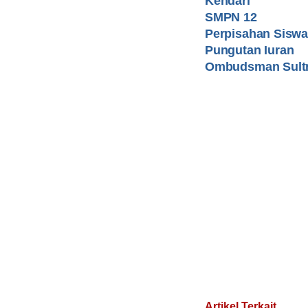
Kendari
SMPN 12
Perpisahan Sisw
Pungutan Iuran
Ombudsman Sult
Artikel Terkait