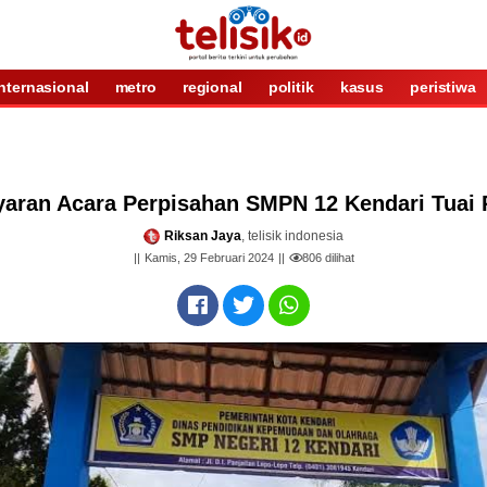
internasional
metro
regional
politik
kasus
peristiwa
aran Acara Perpisahan SMPN 12 Kendari Tuai 
Riksan Jaya
, telisik indonesia
Kamis, 29 Februari 2024
806
dilihat