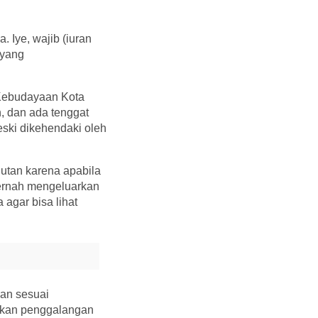
. Iye, wajib (iuran
 yang
 Kebudayaan Kota
, dan ada tenggat
eski dikehendaki oleh
gutan karena apabila
pernah mengeluarkan
agar bisa lihat
an sesuai
ukan penggalangan