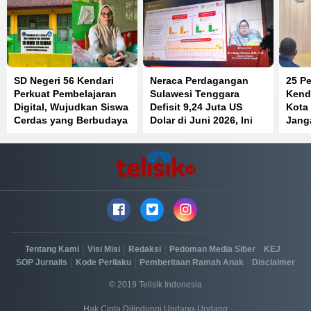
SD Negeri 56 Kendari
Neraca Perdagangan
25 Pe
Perkuat Pembelajaran
Sulawesi Tenggara
Kenda
Digital, Wujudkan Siswa
Defisit 9,24 Juta US
Kota
Cerdas yang Berbudaya
Dolar di Juni 2026, Ini
Jang
dan Berkarakter
Penyebabnya
Jaba
Beke
|
|
|
|
|
Tentang Kami
Visi Misi
Redaksi
Pedoman Media Siber
KEJ
|
|
|
SOP Jurnalis
Kode Perilaku
Pemberitaan Ramah Anak
Disclaimer
© 2019 Telisik Indonesia
Hak Cipta Dilindungi Undang-Undang