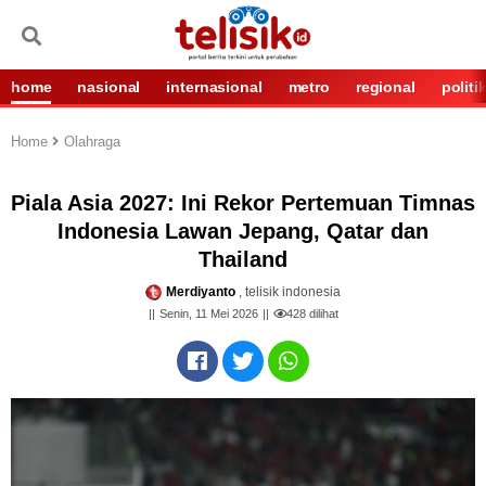
home
nasional
internasional
metro
regional
politi
Home
Olahraga
Piala Asia 2027: Ini Rekor Pertemuan Timnas
Indonesia Lawan Jepang, Qatar dan
Thailand
Merdiyanto
, telisik indonesia
Senin, 11 Mei 2026
428
dilihat