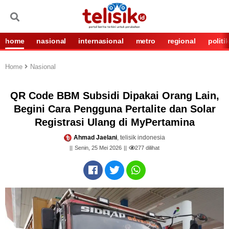
home
nasional
internasional
metro
regional
politi
Home
Nasional
QR Code BBM Subsidi Dipakai Orang Lain,
Begini Cara Pengguna Pertalite dan Solar
Registrasi Ulang di MyPertamina
Ahmad Jaelani
, telisik indonesia
Senin, 25 Mei 2026
277
dilihat