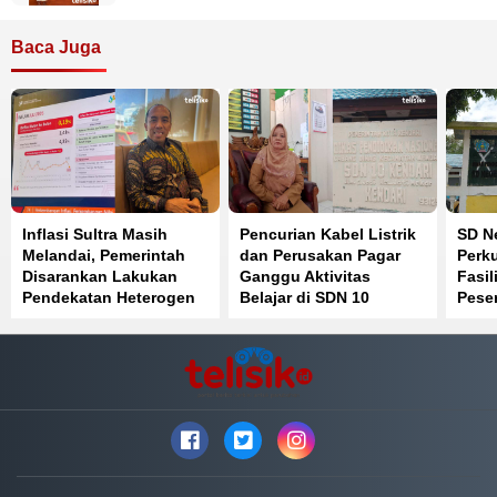
Baca Juga
Inflasi Sultra Masih
Pencurian Kabel Listrik
SD Ne
Melandai, Pemerintah
dan Perusakan Pagar
Perku
Disarankan Lakukan
Ganggu Aktivitas
Fasil
Pendekatan Heterogen
Belajar di SDN 10
Peser
Kendari
Sain