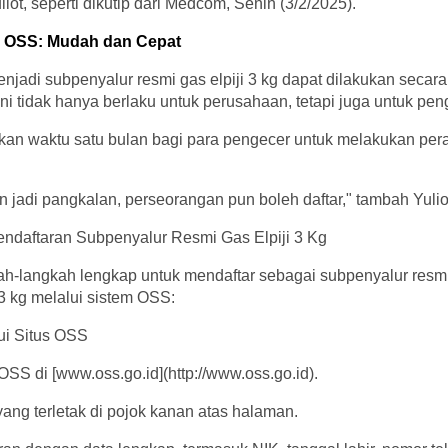
uliot, seperti dikutip dari Medcom, Senin (3/2/2025).
ui OSS: Mudah dan Cepat
njadi subpenyalur resmi gas elpiji 3 kg dapat dilakukan secara
ni tidak hanya berlaku untuk perusahaan, tetapi juga untuk pe
an waktu satu bulan bagi para pengecer untuk melakukan pera
n jadi pangkalan, perseorangan pun boleh daftar," tambah Yulio
ndaftaran Subpenyalur Resmi Gas Elpiji 3 Kg
kah-langkah lengkap untuk mendaftar sebagai subpenyalur resm
 3 kg melalui sistem OSS:
lui Situs OSS
OSS di [www.oss.go.id](http://www.oss.go.id).
' yang terletak di pojok kanan atas halaman.