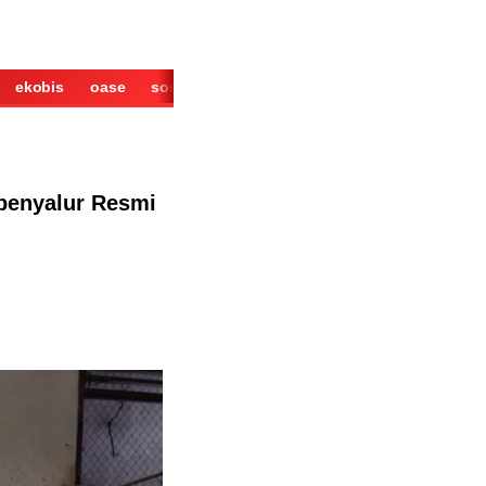
ekobis
oase
sosok
cerita
derita
wisata
kuliner
bpenyalur Resmi