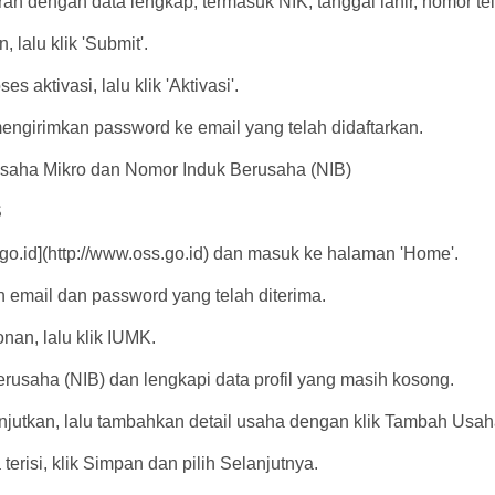
taran dengan data lengkap, termasuk NIK, tanggal lahir, nomor t
, lalu klik 'Submit'.
es aktivasi, lalu klik 'Aktivasi'.
engirimkan password ke email yang telah didaftarkan.
Usaha Mikro dan Nomor Induk Berusaha (NIB)
SS
go.id](http://www.oss.go.id) dan masuk ke halaman 'Home'.
 email dan password yang telah diterima.
nan, lalu klik IUMK.
erusaha (NIB) dan lengkapi data profil yang masih kosong.
anjutkan, lalu tambahkan detail usaha dengan klik Tambah Usa
terisi, klik Simpan dan pilih Selanjutnya.