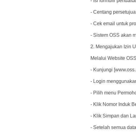
- Isi formulir pendaf
- Centang persetujuan
- Cek email untuk pros
- Sistem OSS akan m
2. Mengajukan Izin 
Melalui Website O
- Kunjungi [www.oss.
- Login menggunakan
- Pilih menu Permoho
- Klik Nomor Induk B
- Klik Simpan dan L
- Setelah semua data 