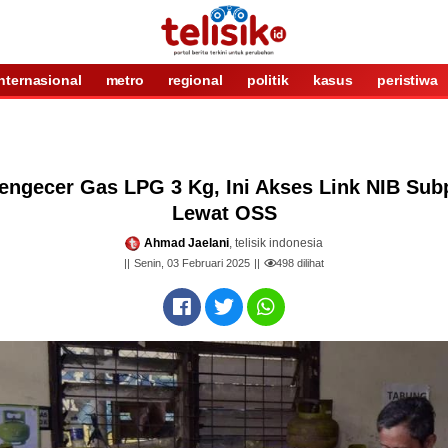
internasional
metro
regional
politik
kasus
peristiwa
engecer Gas LPG 3 Kg, Ini Akses Link NIB Su
Lewat OSS
Ahmad Jaelani
, telisik indonesia
Senin, 03 Februari 2025
498
dilihat