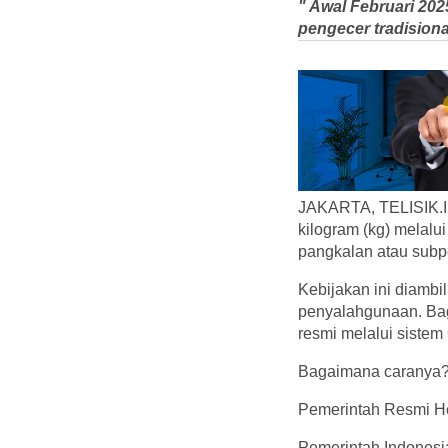
" Awal Februari 202
pengecer tradisiona
JAKARTA, TELISIK.ID 
kilogram (kg) melalui
pangkalan atau subp
Kebijakan ini diamb
penyalahgunaan. Bag
resmi melalui siste
Bagaimana caranya? 
Pemerintah Resmi Hen
Pemerintah Indonesi