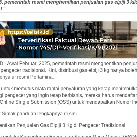
5, pemerintah resmi menghentikan penjualan gas elpiji 3 kil
l "
- Awal Februari 2025, pemerintah resmi menghentikan penjual
 pengecer tradisional. Kini, distribusi gas elpiji 3 kg hanya bole
enyalur resmi Pertamina.
il untuk memutus mata rantai penyaluran yang kerap menimbulk
i pengecer yang ingin tetap berbisnis, mereka harus mendafta
m Online Single Submission (OSS) untuk mendapatkan Nomor In
Simak panduan lengkapnya di sini.
tikan Penjualan Gas Elpiji 3 Kg di Pengecer Tradisional
a melalui Kementerian Energi dan Sumber Daya Mineral (ESDM