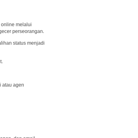
 online melalui
ngecer perseorangan.
lihan status menjadi
t.
i atau agen