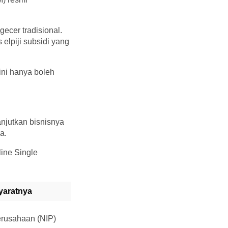
gecer tradisional.
elpiji subsidi yang
ini hanya boleh
anjutkan bisnisnya
a.
line Single
yaratnya
erusahaan (NIP)