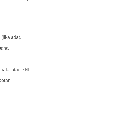
(jika ada).
usaha.
 halal atau SNI.
daerah.