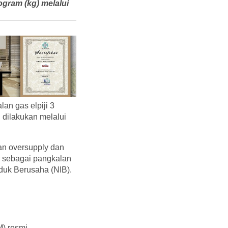
ogram (kg) melalui
an gas elpiji 3
h dilakukan melalui
an oversupply dan
r sebagai pangkalan
duk Berusaha (NIB).
) resmi