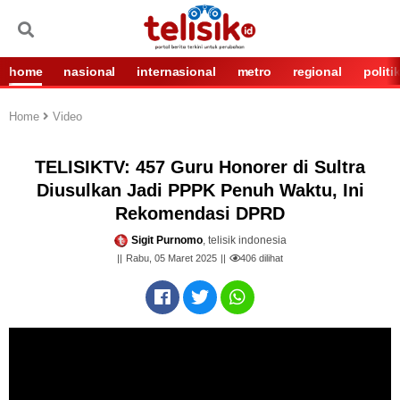
home
nasional
internasional
metro
regional
politi
Home
Video
TELISIKTV: 457 Guru Honorer di Sultra
Diusulkan Jadi PPPK Penuh Waktu, Ini
Rekomendasi DPRD
Sigit Purnomo
, telisik indonesia
Rabu, 05 Maret 2025
406
dilihat