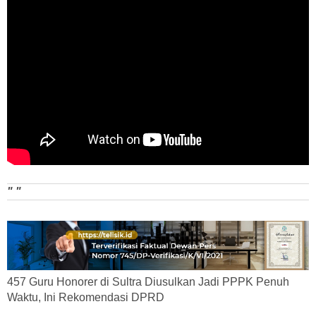
" "
457 Guru Honorer di Sultra Diusulkan Jadi PPPK Penuh
Waktu, Ini Rekomendasi DPRD