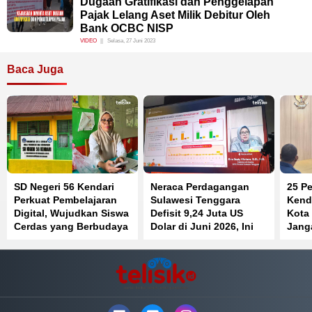
Dugaan Gratifikasi dan Penggelapan
Pajak Lelang Aset Milik Debitur Oleh
Bank OCBC NISP
VIDEO
Selasa, 27 Juni 2023
Baca Juga
SD Negeri 56 Kendari
Neraca Perdagangan
25 Pe
Perkuat Pembelajaran
Sulawesi Tenggara
Kenda
Digital, Wujudkan Siswa
Defisit 9,24 Juta US
Kota
Cerdas yang Berbudaya
Dolar di Juni 2026, Ini
Jang
dan Berkarakter
Penyebabnya
Jaba
Beke