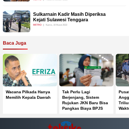
Sulkarnain Kadir Masih Diperiksa
Kejati Sulawesi Tenggara
METRO
Kamis, 16 Maret 2023
Baca Juga
Wacana Pilkada Hanya
Tak Perlu Lagi
Pusa
Memilih Kepala Daerah
Berjenjang, Sistem
Angg
Rujukan JKN Baru Bisa
Trili
Pangkas Biaya BPJS
Wakt
Kesehatan hingga 50
Bers
Persen