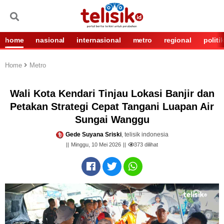
home
nasional
internasional
metro
regional
politi
Home
Metro
Wali Kota Kendari Tinjau Lokasi Banjir dan
Petakan Strategi Cepat Tangani Luapan Air
Sungai Wanggu
Gede Suyana Sriski
, telisik indonesia
Minggu, 10 Mei 2026
373
dilihat