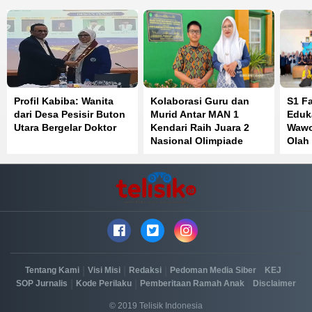
Profil Kabiba: Wanita
Kolaborasi Guru dan
S1 F
dari Desa Pesisir Buton
Murid Antar MAN 1
Eduk
Utara Bergelar Doktor
Kendari Raih Juara 2
Wawo
Nasional Olimpiade
Olah
Bahasa Inggris
Perk
Kese
|
|
|
|
|
Tentang Kami
Visi Misi
Redaksi
Pedoman Media Siber
KEJ
|
|
|
SOP Jurnalis
Kode Perilaku
Pemberitaan Ramah Anak
Disclaimer
© 2019 Telisik Indonesia