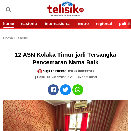
home
nasional
internasional
metro
regional
politi
Home
Kasus
12 ASN Kolaka Timur jadi Tersangka
Pencemaran Nama Baik
Sigit Purnomo
, telisik indonesia
Rabu, 18 Desember 2024
2797
dilihat