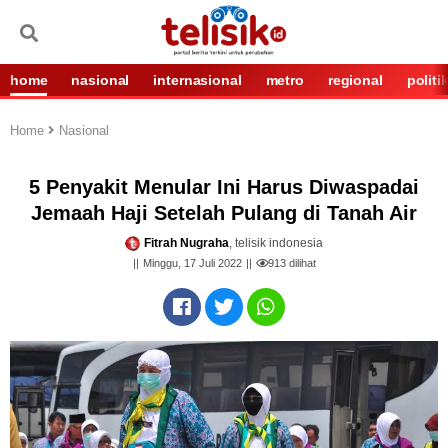
home
nasional
internasional
metro
regional
politi
Home
Nasional
5 Penyakit Menular Ini Harus Diwaspadai
Jemaah Haji Setelah Pulang di Tanah Air
Fitrah Nugraha
, telisik indonesia
Minggu, 17 Juli 2022
913
dilihat