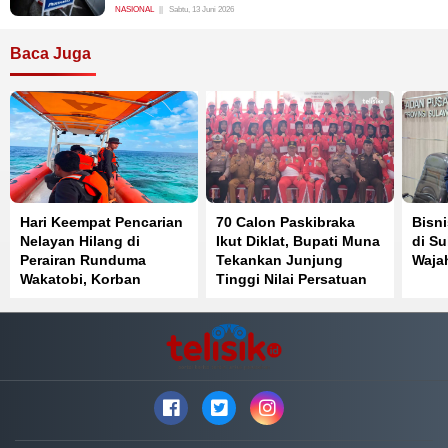
NASIONAL
Sabtu, 13 Juni 2026
Baca Juga
Hari Keempat Pencarian
70 Calon Paskibraka
Bisni
Nelayan Hilang di
Ikut Diklat, Bupati Muna
di Su
Perairan Runduma
Tekankan Junjung
Waja
Wakatobi, Korban
Tinggi Nilai Persatuan
Belum Ditemukan
dan Kesatuan