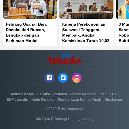
Peluang Usaha: Bisa
Kinerja Perekonomian
3 Mu
Dimulai dari Rumah,
Sulawesi Tenggara
Sabet
Lengkap dengan
Membaik, Angka
Robot
Perkiraan Modal
Kemiskinan Turun 10,02
Bukti
Persen
Prest
|
|
|
|
|
Tentang Kami
Visi Misi
Redaksi
Pedoman Media Siber
KEJ
|
|
|
SOP Jurnalis
Kode Perilaku
Pemberitaan Ramah Anak
Disclaimer
© 2019 Telisik Indonesia
Hak Cipta Dilindungi Undang-Undang