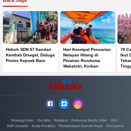
Baca Juga
Heboh SDN 57 Kendari
Hari Keempat Pencarian
70 C
Kembali Disegel, Diduga
Nelayan Hilang di
Ikut 
Protes Kepsek Baru
Perairan Runduma
Teka
Wakatobi, Korban
Tingg
Belum Ditemukan
dan 
|
|
|
|
|
Tentang Kami
Visi Misi
Redaksi
Pedoman Media Siber
KEJ
|
|
|
SOP Jurnalis
Kode Perilaku
Pemberitaan Ramah Anak
Disclaimer