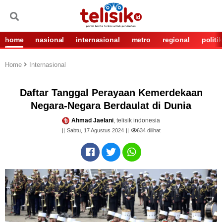
home
nasional
internasional
metro
regional
politi
Home
Internasional
Daftar Tanggal Perayaan Kemerdekaan
Negara-Negara Berdaulat di Dunia
Ahmad Jaelani
, telisik indonesia
Sabtu, 17 Agustus 2024
634
dilihat