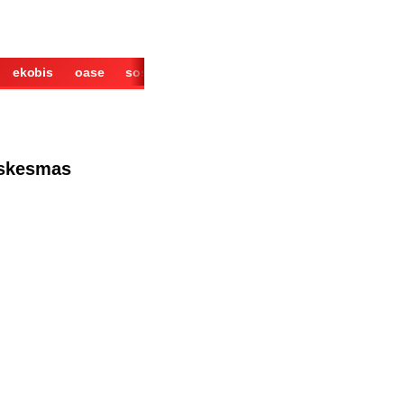
ekobis
oase
sosok
cerita
derita
wisata
kuliner
uskesmas