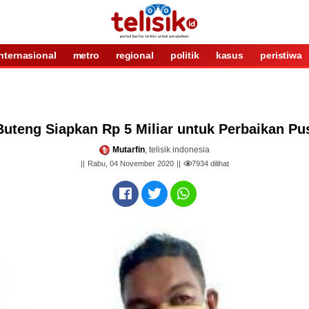
internasional
metro
regional
politik
kasus
peristiwa
Buteng Siapkan Rp 5 Miliar untuk Perbaikan P
Mutarfin
, telisik indonesia
Rabu, 04 November 2020
7934
dilihat