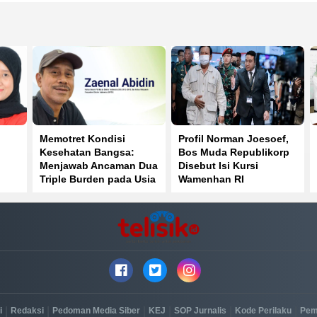
Memotret Kondisi
Profil Norman Joesoef,
Kesehatan Bangsa:
Bos Muda Republikorp
Menjawab Ancaman Dua
Disebut Isi Kursi
Triple Burden pada Usia
Wamenhan RI
ke-81 Kemerdekaan RI
|
|
|
|
|
|
i
Redaksi
Pedoman Media Siber
KEJ
SOP Jurnalis
Kode Perilaku
Pem