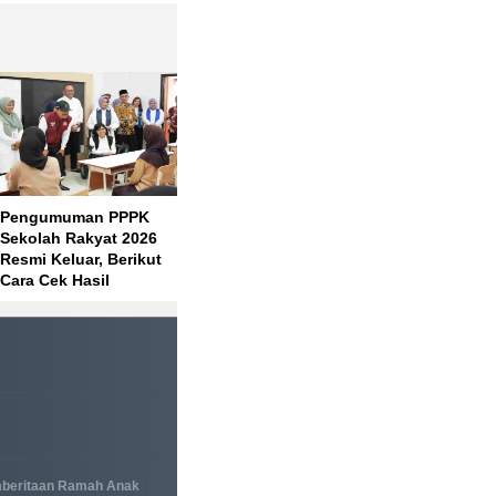
Pengumuman PPPK
Petinggi Parpol Respon
RAPBN 2
Sekolah Rakyat 2026
Prabowo Reshuffle
Berubah,
Resmi Keluar, Berikut
Kabinet lagi Usai 17
Dipredi
Cara Cek Hasil
Agustus 2026
Atas 1,8
Seleksinya
|
beritaan Ramah Anak