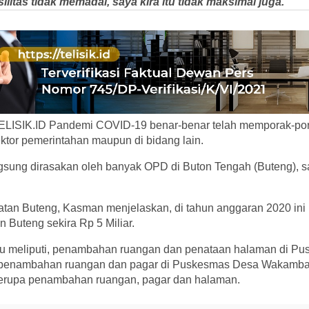
silitas tidak memadai, saya kira itu tidak maksimal juga. "
SIK.ID Pandemi COVID-19 benar-benar telah memporak-pora
ektor pemerintahan maupun di bidang lain.
gsung dirasakan oleh banyak OPD di Buton Tengah (Buteng), s
tan Buteng, Kasman menjelaskan, di tahun anggaran 2020 ini p
Buteng sekira Rp 5 Miliar.
tu meliputi, penambahan ruangan dan penataan halaman di P
penambahan ruangan dan pagar di Puskesmas Desa Wakamba
erupa penambahan ruangan, pagar dan halaman.