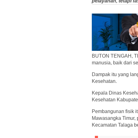
pelayanan, tetapi fa
BUTON TENGAH, TELI
manusia, baik dari s
Dampak itu yang lan
Kesehatan.
Kepala Dinas Keseha
Kesehatan Kabupaten 
Pembangunan fisik i
Mawasangka Timur, 
Kecamatan Talaga b