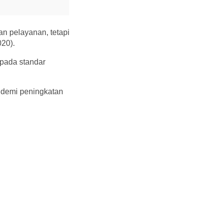
n pelayanan, tetapi
020).
pada standar
a demi peningkatan