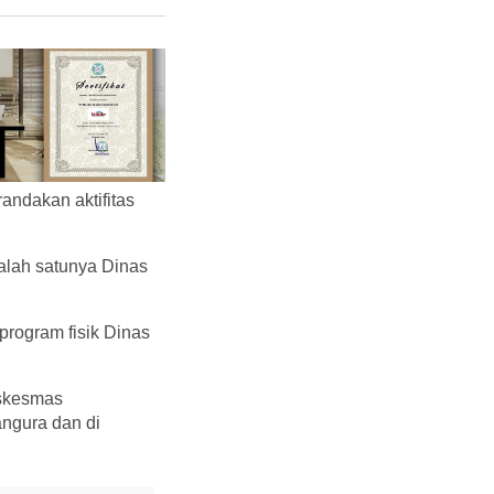
ndakan aktifitas
alah satunya Dinas
rogram fisik Dinas
uskesmas
ngura dan di