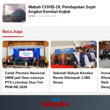
Wabah COVID-19, Pendapatan Supir
Angkot Kendari Anjlok
EKOBIS
Selasa, 14 April 2020
Baca Juga
Cetak Prestasi Nasional,
Sekolah Rakyat Kendari
Inov
UMW jadi Satu-satunya
Resmi Ditempati 1.080
Efisi
PTS Loloskan Dua Tim
Siswa
Raih
PKM-RE 2026
Desi
IGA 