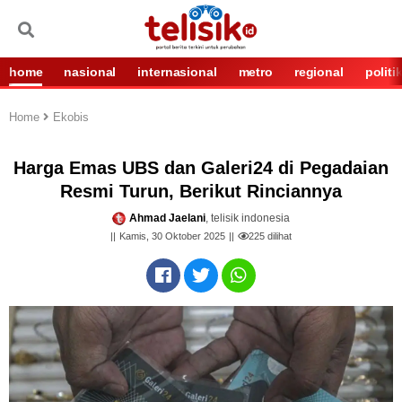
home
nasional
internasional
metro
regional
politi
Home
Ekobis
Harga Emas UBS dan Galeri24 di Pegadaian
Resmi Turun, Berikut Rinciannya
Ahmad Jaelani
, telisik indonesia
Kamis, 30 Oktober 2025
225
dilihat