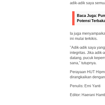
adik-adik saya semu
Baca Juga:
Pun
Potensi Terbak
Ia juga menyampaika
ini mulai terkikis.
"Adik-adik saya yan
integritas. Jika adi
datang, pucuk kepemi
sana," tutupnya.
Perayaan HUT Hipmaw
dirangkaikan dengan 
Penulis: Erni Yanti
Editor: Haerani Hamb