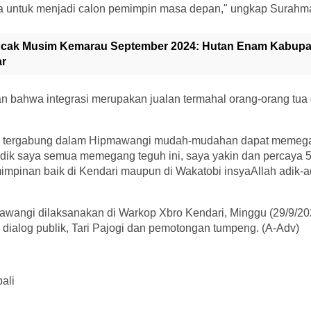
a untuk menjadi calon pemimpin masa depan," ungkap Surahm
cak Musim Kemarau September 2024: Hutan Enam Kabupate
ar
n bahwa integrasi merupakan jualan termahal orang-orang tua
g tergabung dalam Hipmawangi mudah-mudahan dapat memegang
k-adik saya semua memegang teguh ini, saya yakin dan percaya 
mpinan baik di Kendari maupun di Wakatobi insyaAllah adik-ad
angi dilaksanakan di Warkop Xbro Kendari, Minggu (29/9/20
dialog publik, Tari Pajogi dan pemotongan tumpeng. (A-Adv)
ali