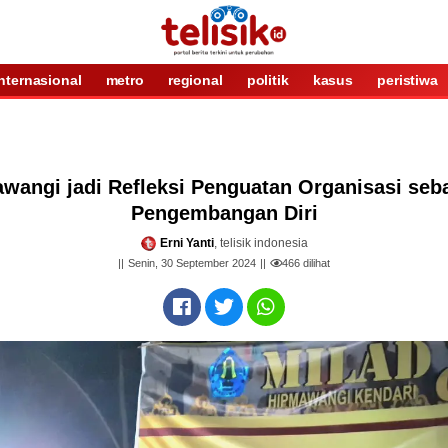
internasional
metro
regional
politik
kasus
peristiwa
wangi jadi Refleksi Penguatan Organisasi seb
Pengembangan Diri
Erni Yanti
, telisik indonesia
Senin, 30 September 2024
466
dilihat