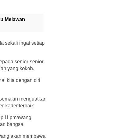
ulu Melawan
 sekali ingat setiap
epada senior-senior
dah yang kokoh.
l kita dengan ciri
k semakin menguatkan
-kader terbaik.
rap Hipmawangi
pan bangsa.
al yang akan membawa