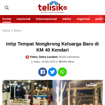
home
nasional
internasional
metro
regional
politi
Home
Metro
Intip Tempat Nongkrong Keluarga Baru di
KM 40 Kendari
Febry Jahra Lestiani
, telisik indonesia
Sabtu, 06 Mei 2023
5980
dilihat