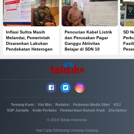
Inflasi Sultra Masih
Pencurian Kabel Listrik
SD Ne
Melandai, Pemerintah
dan Perusakan Pagar
Perku
Disarankan Lakukan
Ganggu Aktivitas
Fasil
Pendekatan Heterogen
Belajar di SDN 10
Peser
Kendari
Sain
|
|
|
|
|
Tentang Kami
Visi Misi
Redaksi
Pedoman Media Siber
KEJ
|
|
|
SOP Jurnalis
Kode Perilaku
Pemberitaan Ramah Anak
Disclaimer
© 2019 Telisik Indonesia
Hak Cipta Dilindungi Undang-Undang