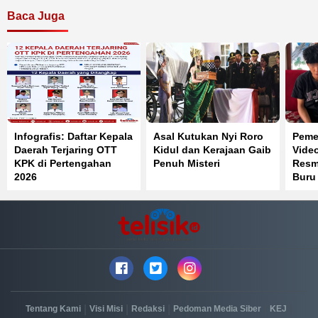
Baca Juga
Infografis: Daftar Kepala
Asal Kutukan Nyi Roro
Pemer
Daerah Terjaring OTT
Kidul dan Kerajaan Gaib
Vide
KPK di Pertengahan
Penuh Misteri
Resmi
2026
Buru
Reka
|
|
|
|
|
Tentang Kami
Visi Misi
Redaksi
Pedoman Media Siber
KEJ