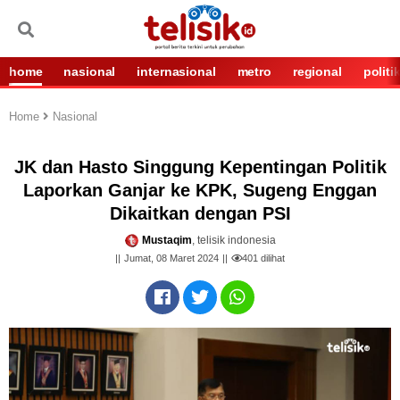
home
nasional
internasional
metro
regional
politi
Home
Nasional
JK dan Hasto Singgung Kepentingan Politik
Laporkan Ganjar ke KPK, Sugeng Enggan
Dikaitkan dengan PSI
Mustaqim
, telisik indonesia
Jumat, 08 Maret 2024
401
dilihat