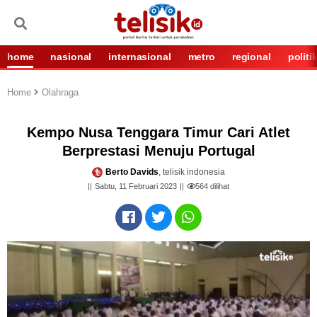
home
nasional
internasional
metro
regional
politi
Home
Olahraga
Kempo Nusa Tenggara Timur Cari Atlet
Berprestasi Menuju Portugal
Berto Davids
, telisik indonesia
Sabtu, 11 Februari 2023
564
dilihat