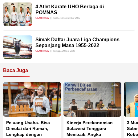
4 Atlet Karate UHO Berlaga di
POMNAS
OLAHRAGA
Sabtu, 19 November 2022
Simak Daftar Juara Liga Champions
Sepanjang Masa 1955-2022
OLAHRAGA
Minggu, 29 Mei 2022
Baca Juga
Peluang Usaha: Bisa
Kinerja Perekonomian
3 Mu
Dimulai dari Rumah,
Sulawesi Tenggara
Sabet
Lengkap dengan
Membaik, Angka
Robot