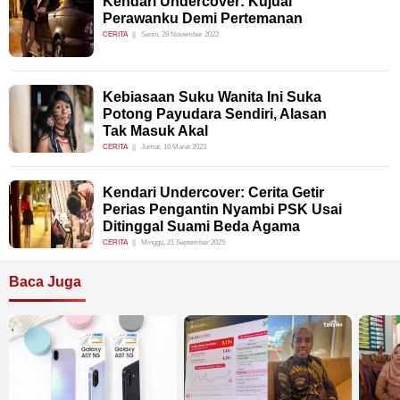
Kendari Undercover: Kujual
Perawanku Demi Pertemanan
CERITA
Senin, 28 November 2022
Kebiasaan Suku Wanita Ini Suka
Potong Payudara Sendiri, Alasan
Tak Masuk Akal
CERITA
Jumat, 10 Maret 2023
Kendari Undercover: Cerita Getir
Perias Pengantin Nyambi PSK Usai
Ditinggal Suami Beda Agama
CERITA
Minggu, 21 September 2025
Baca Juga