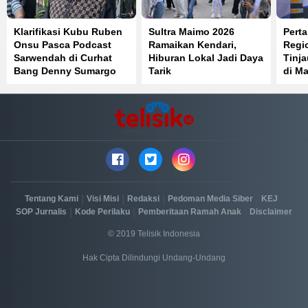
Klarifikasi Kubu Ruben
Sultra Maimo 2026
Perta
Onsu Pasca Podcast
Ramaikan Kendari,
Regi
Sarwendah di Curhat
Hiburan Lokal Jadi Daya
Tinj
Bang Denny Sumargo
Tarik
di Ma
Distr
Berja
|
|
|
|
|
Tentang Kami
Visi Misi
Redaksi
Pedoman Media Siber
KEJ
|
|
|
SOP Jurnalis
Kode Perilaku
Pemberitaan Ramah Anak
Disclaimer
© 2019 Telisik Indonesia
Hak Cipta Dilindungi Undang-Undang