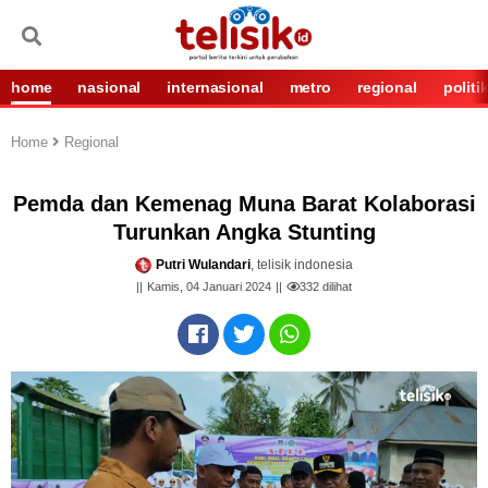
home
nasional
internasional
metro
regional
politi
Home
Regional
Pemda dan Kemenag Muna Barat Kolaborasi
Turunkan Angka Stunting
Putri Wulandari
, telisik indonesia
Kamis, 04 Januari 2024
332
dilihat