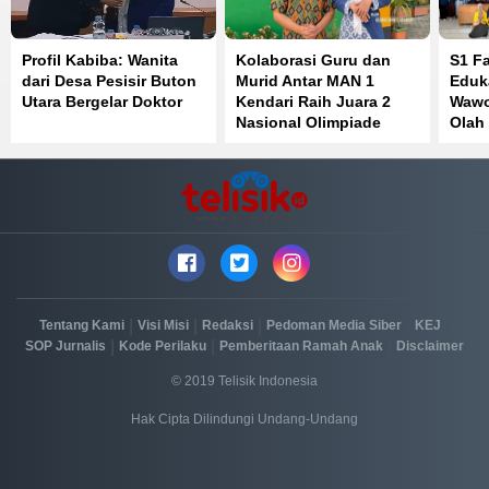
Profil Kabiba: Wanita
Kolaborasi Guru dan
S1 F
dari Desa Pesisir Buton
Murid Antar MAN 1
Eduk
Utara Bergelar Doktor
Kendari Raih Juara 2
Wawo
Nasional Olimpiade
Olah
Bahasa Inggris
Perk
Kese
|
|
|
|
|
Tentang Kami
Visi Misi
Redaksi
Pedoman Media Siber
KEJ
|
|
|
SOP Jurnalis
Kode Perilaku
Pemberitaan Ramah Anak
Disclaimer
© 2019 Telisik Indonesia
Hak Cipta Dilindungi Undang-Undang