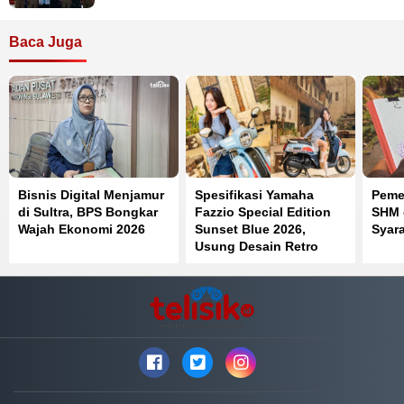
Baca Juga
Bisnis Digital Menjamur
Spesifikasi Yamaha
Peme
di Sultra, BPS Bongkar
Fazzio Special Edition
SHM d
Wajah Ekonomi 2026
Sunset Blue 2026,
Syar
Usung Desain Retro
Summer dan Mesin Blue
Core Hybrid 125 cc