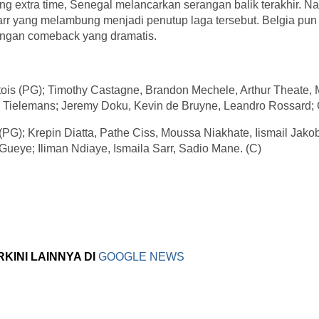
ung extra time, Senegal melancarkan serangan balik terakhir. 
rr yang melambung menjadi penutup laga tersebut. Belgia pun 
ngan comeback yang dramatis.
tois (PG); Timothy Castagne, Brandon Mechele, Arthur Theate,
 Tielemans; Jeremy Doku, Kevin de Bruyne, Leandro Rossard; 
PG); Krepin Diatta, Pathe Ciss, Moussa Niakhate, Iismail Jakob
Gueye; Iliman Ndiaye, Ismaila Sarr, Sadio Mane. (C)
RKINI LAINNYA DI
GOOGLE NEWS