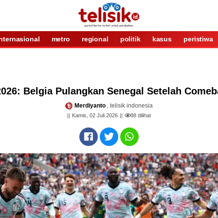
internasional
metro
regional
politik
kasus
peristiwa
2026: Belgia Pulangkan Senegal Setelah Come
Merdiyanto
, telisik indonesia
Kamis, 02 Juli 2026
88
dilihat