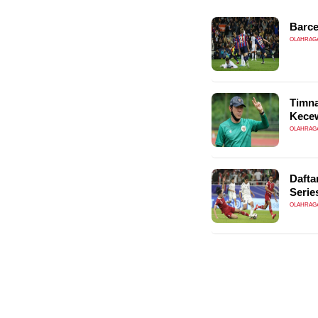
Barce
OLAHRAG
Timna
Kece
OLAHRAG
Dafta
Serie
OLAHRAG