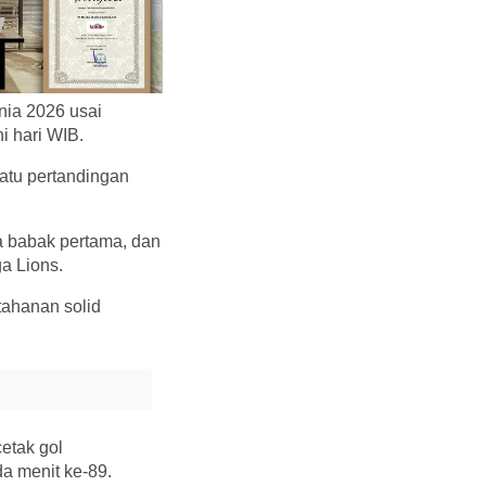
nia 2026 usai
i hari WIB.
satu pertandingan
a babak pertama, dan
a Lions.
tahanan solid
etak gol
a menit ke-89.