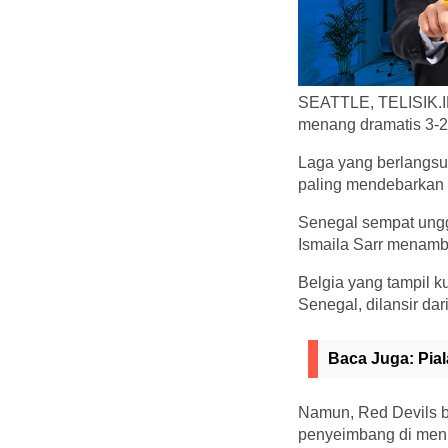
SEATTLE, TELISIK.ID
menang dramatis 3-2 
Laga yang berlangsun
paling mendebarkan 
Senegal sempat ungg
Ismaila Sarr menamb
Belgia yang tampil k
Senegal, dilansir dar
Baca Juga:
Pia
Namun, Red Devils b
penyeimbang di menit