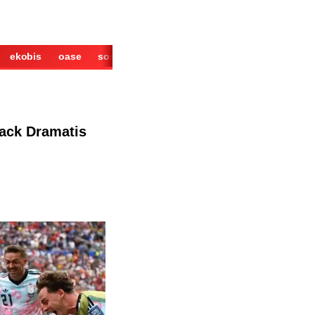
ekobis
oase
sosok
cerita
derita
wisata
kuliner
back Dramatis