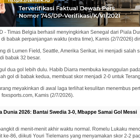
 - Timas Belgia berhasil menyingkirkan Senegal dari Piala Du
di babak perpanjangan waktu (extra time), Kamis (2/7/2026) din
g di Lumen Field, Seattle, Amerika Serikat, ini menjadi salah 
di babak 32 besar.
ul dua gol lebih dulu. Habib Diarra membuka keunggulan pad
ah gol di babak kedua, membuat skor menjadi 2-0 untuk Terang
urang meyakinkan di awal laga terlihat kesulitan menembus per
i foxsports.com, Kamis (2/7/2026).
la Dunia 2026: Bantai Swedia 3-0, Mbappe Samai Gol Messi
angkit di menit-menit akhir waktu normal. Romelu Lukaku menc
 ke-86, diikuti Youri Tielemans yang menyamakan skor 2-2 pad