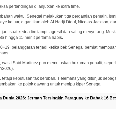
aksa pertandingan dilanjutkan ke extra time.
bahan waktu, Senegal melakukan tiga pergantian pemain. Isma
eye keluar, digantikan oleh Al Hadji Diouf, Nicolas Jackson, d
rjadi saat kedua tim tampil agresif dan saling menyerang. Meski
ta hingga 15 menit pertama habis.
0+19, pelanggaran terjadi ketika bek Senegal berniat membuan
mans.
, wasit Said Martinez pun memutuskan hukuman penalti, seperti
7/2026).
i, tetapi keputusan tak berubah. Tielemans yang ditunjuk sebag
embakan ke pojok gawang untuk menipu kiper Senegal.
la Dunia 2026: Jerman Tersingkir, Paraguay ke Babak 16 B