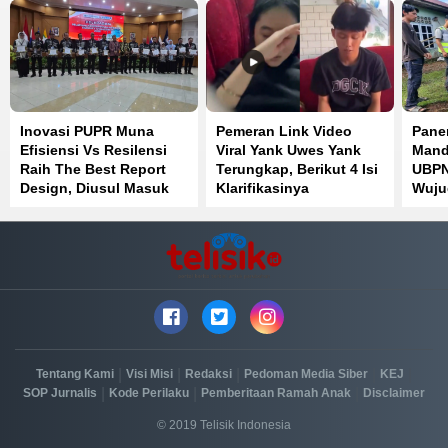
Inovasi PUPR Muna
Pemeran Link Video
Pane
Efisiensi Vs Resilensi
Viral Yank Uwes Yank
Mand
Raih The Best Report
Terungkap, Berikut 4 Isi
UBPN
Design, Diusul Masuk
Klarifikasinya
Wuju
IGA Awrad
Pang
Masy
|
|
|
|
|
Tentang Kami
Visi Misi
Redaksi
Pedoman Media Siber
KEJ
|
|
|
SOP Jurnalis
Kode Perilaku
Pemberitaan Ramah Anak
Disclaimer
© 2019 Telisik Indonesia