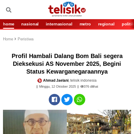
home
nasional
internasional
metro
regional
politi
Home
Peristiwa
Profil Hambali Dalang Bom Bali segera
Dieksekusi AS November 2025, Begini
Status Kewarganegaraannya
Ahmad Jaelani
, telisik indonesia
Minggu, 12 Oktober 2025
376
dilihat