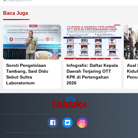
Baca Juga
Soroti Pengelolaan
Infografis: Daftar Kepala
Asal
Tambang, Said Didu
Daerah Terjaring OTT
Kidul
Sebut Sultra
KPK di Pertengahan
Penuh
Laboratorium
2026
Pelanggaran Pasal 33
UUD 1945