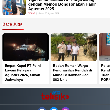
dengan Memori Bongsor akan Hadir
Agustus 2025
TEKNO
Selasa, 05 Agustus 2025
Baca Juga
Empat Kapal PT Pelni
Bedah Rumah Warga
Polt
Layani Pelayaran
Penghasilan Rendah di
Kend
Agustus 2026, Simak
Muna Bertambah Jadi
Tuan
Jadwalnya
862 Unit
PORN
Posi