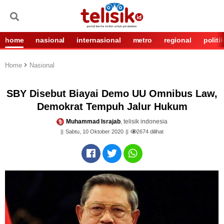
home
nasional
internasional
metro
regional
politi
Home
Nasional
SBY Disebut Biayai Demo UU Omnibus Law,
Demokrat Tempuh Jalur Hukum
Muhammad Israjab
, telisik indonesia
Sabtu, 10 Oktober 2020
2674
dilihat