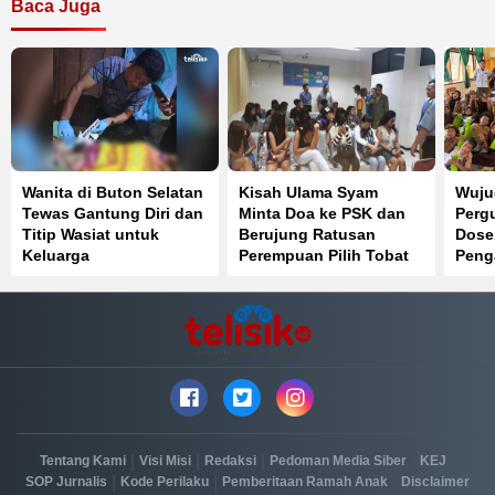
Baca Juga
Wanita di Buton Selatan
Kisah Ulama Syam
Wuju
Tewas Gantung Diri dan
Minta Doa ke PSK dan
Pergu
Titip Wasiat untuk
Berujung Ratusan
Dose
Keluarga
Perempuan Pilih Tobat
Peng
Lawa
Muar
|
|
|
|
|
Tentang Kami
Visi Misi
Redaksi
Pedoman Media Siber
KEJ
|
|
|
SOP Jurnalis
Kode Perilaku
Pemberitaan Ramah Anak
Disclaimer