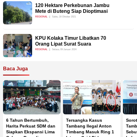
120 Hektare Perkebunan Jambu
Mete di Buteng Siap Dioptimasi
REGIONAL
Sabtu, 16 Oktober 2021
KPU Kolaka Timur Libatkan 70
Orang Lipat Surat Suara
REGIONAL
Selasa, 09 Januari 2024
Baca Juga
6 Tahun Bertumbuh,
Tersangka Kasus
Sorot
Harita Perkuat SDM dan
Tambang Ilegal Anton
Tamb
Siapkan Ekspansi Lima
Timbang Masuk Ring 1
Sebut