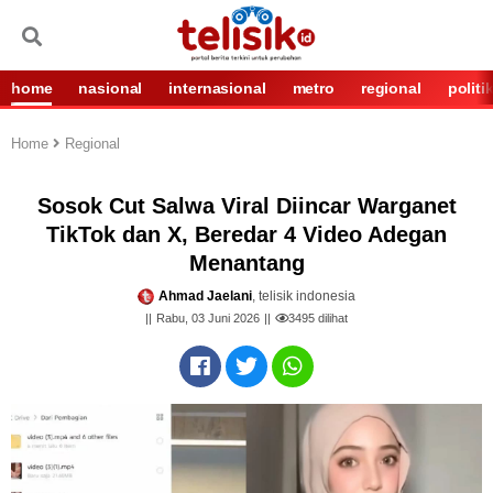
home
nasional
internasional
metro
regional
politi
Home
Regional
Sosok Cut Salwa Viral Diincar Warganet
TikTok dan X, Beredar 4 Video Adegan
Menantang
Ahmad Jaelani
, telisik indonesia
Rabu, 03 Juni 2026
3495
dilihat