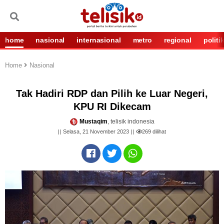
home
nasional
internasional
metro
regional
politi
Home
Nasional
Tak Hadiri RDP dan Pilih ke Luar Negeri,
KPU RI Dikecam
Mustaqim
, telisik indonesia
Selasa, 21 November 2023
269
dilihat