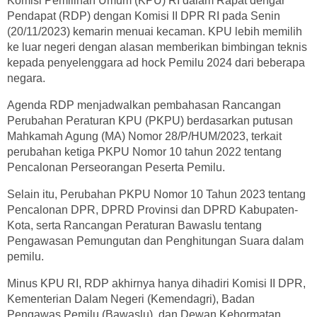
Komisi Pemilihan Umum (KPU) RI dalam Rapat dengar
Pendapat (RDP) dengan Komisi II DPR RI pada Senin
(20/11/2023) kemarin menuai kecaman. KPU lebih memilih
ke luar negeri dengan alasan memberikan bimbingan teknis
kepada penyelenggara ad hock Pemilu 2024 dari beberapa
negara.
Agenda RDP menjadwalkan pembahasan Rancangan
Perubahan Peraturan KPU (PKPU) berdasarkan putusan
Mahkamah Agung (MA) Nomor 28/P/HUM/2023, terkait
perubahan ketiga PKPU Nomor 10 tahun 2022 tentang
Pencalonan Perseorangan Peserta Pemilu.
Selain itu, Perubahan PKPU Nomor 10 Tahun 2023 tentang
Pencalonan DPR, DPRD Provinsi dan DPRD Kabupaten-
Kota, serta Rancangan Peraturan Bawaslu tentang
Pengawasan Pemungutan dan Penghitungan Suara dalam
pemilu.
Minus KPU RI, RDP akhirnya hanya dihadiri Komisi II DPR,
Kementerian Dalam Negeri (Kemendagri), Badan
Pengawas Pemilu (Bawaslu), dan Dewan Kehormatan