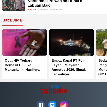
Konferensi Polwan se-Dunia di
Labuan Bajo
NASIONAL
Minggu, 07 November 2021
Baca Juga
Obat HIV Terbaru Ini
Empat Kapal PT Pelni
Beda
Berhasil Diuji ke
Layani Pelayaran
Peng
Manusia, Ini Hasilnya
Agustus 2026, Simak
Muna
Jadwalnya
862 U