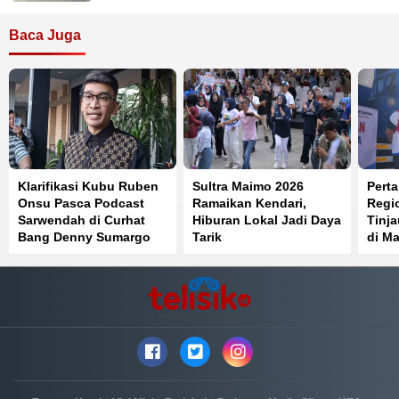
Baca Juga
Klarifikasi Kubu Ruben
Sultra Maimo 2026
Perta
Onsu Pasca Podcast
Ramaikan Kendari,
Regi
Sarwendah di Curhat
Hiburan Lokal Jadi Daya
Tinj
Bang Denny Sumargo
Tarik
di Ma
Distr
Berja