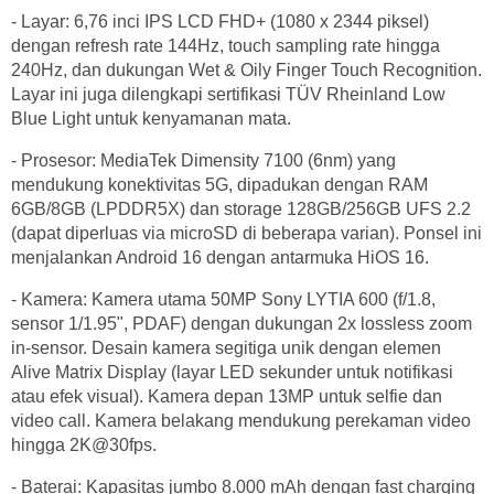
- Layar: 6,76 inci IPS LCD FHD+ (1080 x 2344 piksel)
dengan refresh rate 144Hz, touch sampling rate hingga
240Hz, dan dukungan Wet & Oily Finger Touch Recognition.
Layar ini juga dilengkapi sertifikasi TÜV Rheinland Low
Blue Light untuk kenyamanan mata.
- Prosesor: MediaTek Dimensity 7100 (6nm) yang
mendukung konektivitas 5G, dipadukan dengan RAM
6GB/8GB (LPDDR5X) dan storage 128GB/256GB UFS 2.2
(dapat diperluas via microSD di beberapa varian). Ponsel ini
menjalankan Android 16 dengan antarmuka HiOS 16.
- Kamera: Kamera utama 50MP Sony LYTIA 600 (f/1.8,
sensor 1/1.95", PDAF) dengan dukungan 2x lossless zoom
in-sensor. Desain kamera segitiga unik dengan elemen
Alive Matrix Display (layar LED sekunder untuk notifikasi
atau efek visual). Kamera depan 13MP untuk selfie dan
video call. Kamera belakang mendukung perekaman video
hingga 2K@30fps.
- Baterai: Kapasitas jumbo 8.000 mAh dengan fast charging