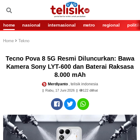
home
nasional
internasional
metro
regional
politi
Home
Tekno
Tecno Pova 8 5G Resmi Diluncurkan: Bawa
Kamera Sony LYT-600 dan Baterai Raksasa
8.000 mAh
Merdiyanto
, telisik indonesia
Rabu, 17 Juni 2026
122
dilihat