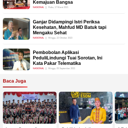
Kemajuan Bangsa
NASIONAL
Rabu, 17 Maret 2021
Ganjar Didampingi Istri Periksa
Kesehatan, Mahfud MD Batuk tapi
Mengaku Sehat
NASIONAL
Minggu, 22 Oktober 2023
Pembobolan Aplikasi
PeduliLindungi Tuai Sorotan, Ini
Kata Pakar Telematika
NASIONAL
Minggu, 05 September 2021
Baca Juga