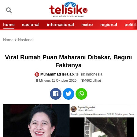
home
nasional
internasional
metro
regional
politi
Home
Nasional
Viral Rumah Puan Maharani Dibakar, Begini
Faktanya
Muhammad Israjab
, telisik indonesia
Minggu, 11 Oktober 2020
4662
dilihat