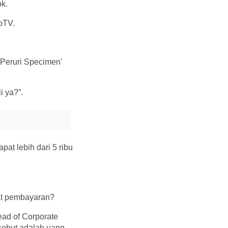
ok.
oTV.
 Peruri Specimen'
i ya?”.
pat lebih dari 5 ribu
lat pembayaran?
ead of Corporate
rsebut adalah uang