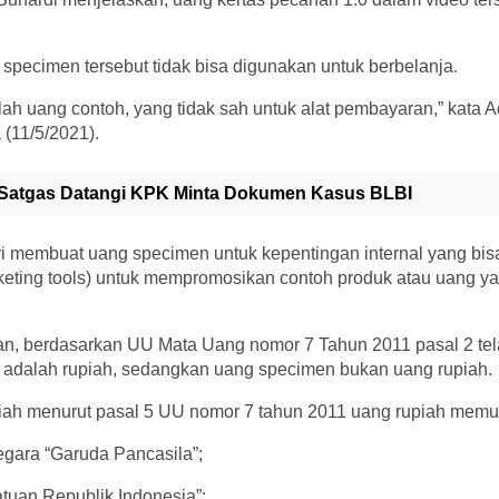
specimen tersebut tidak bisa digunakan untuk berbelanja.
h uang contoh, yang tidak sah untuk alat pembayaran,” kata Adi
(11/5/2021).
Satgas Datangi KPK Minta Dokumen Kasus BLBI
ri membuat uang specimen untuk kepentingan internal yang bi
keting tools) untuk mempromosikan contoh produk atau uang ya
, berdasarkan UU Mata Uang nomor 7 Tahun 2011 pasal 2 te
 adalah rupiah, sedangkan uang specimen bukan uang rupiah.
iah menurut pasal 5 UU nomor 7 tahun 2011 uang rupiah memuat
gara “Garuda Pancasila”;
tuan Republik Indonesia”;