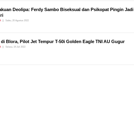
kuan Deolipa: Ferdy Sambo Biseksual dan Psikopat Pingin Jadi
ri
A
Sabtu, 20 Agustus 2022
 di Blora, Pilot Jet Tempur T-50i Golden Eagle TNI AU Gugur
A
Selasa, 19 Juli 2022