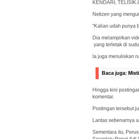
KENDARI, TELISIK.ID 
Netizen yang mengu
“Kalian udah punya 
Dia melampirkan vide
yang terletak di sudu
Ia juga menuliskan n
Baca juga:
Mist
Hingga kini postingan
komentar.
Postingan tersebut jug
Lantas sebenarnya a
Sementara itu, Perus
Secretary Peruri Adi