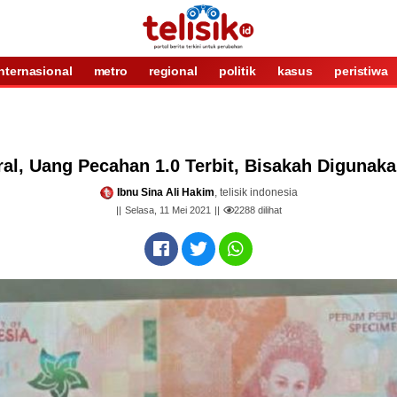
internasional
metro
regional
politik
kasus
peristiwa
ral, Uang Pecahan 1.0 Terbit, Bisakah Digunak
Ibnu Sina Ali Hakim
, telisik indonesia
Selasa, 11 Mei 2021
2288
dilihat