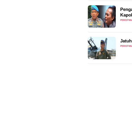
Penga
Kapol
PERISTIW
Jatuh
PERISTIW