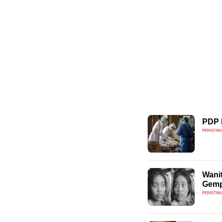
PDP 
PERISTIW
Wani
Gemp
PERISTIW