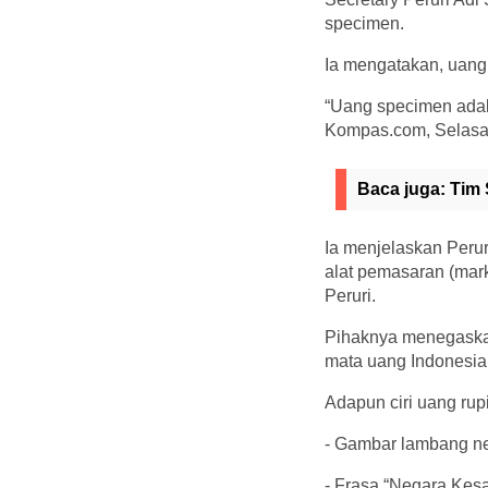
specimen.
Ia mengatakan, uang 
“Uang specimen adala
Kompas.com, Selasa 
Baca juga:
Tim 
Ia menjelaskan Peru
alat pemasaran (mar
Peruri.
Pihaknya menegaskan
mata uang Indonesia
Adapun ciri uang rup
- Gambar lambang ne
- Frasa “Negara Kesa