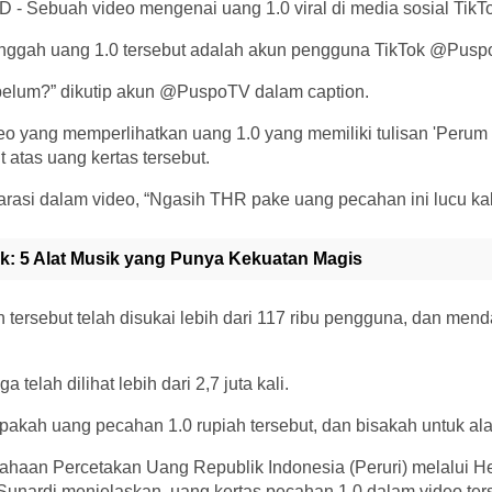
- Sebuah video mengenai uang 1.0 viral di media sosial TikT
nggah uang 1.0 tersebut adalah akun pengguna TikTok @Pusp
belum?” dikutip akun @PuspoTV dalam caption.
o yang memperlihatkan uang 1.0 yang memiliki tulisan 'Perum
t atas uang kertas tersebut.
arasi dalam video, “Ngasih THR pake uang pecahan ini lucu kal
ik: 5 Alat Musik yang Punya Kekuatan Magis
 tersebut telah disukai lebih dari 117 ribu pengguna, dan menda
a telah dilihat lebih dari 2,7 juta kali.
pakah uang pecahan 1.0 rupiah tersebut, dan bisakah untuk a
ahaan Percetakan Uang Republik Indonesia (Peruri) melalui H
 Sunardi menjelaskan, uang kertas pecahan 1.0 dalam video te