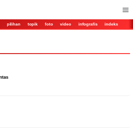
pilihan
topik
foto
video
infografis
indeks
ntas