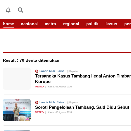
home
nasional
metro
regional
politik
kasus
per
Result : 70 Berita ditemukan
Laode Muh. Faisal
Reporter
Tersangka Kasus Tambang Ilegal Anton Timban
Korupsi
METRO
Kamis, 06 Agustus 2026
Laode Muh. Faisal
Reporter
Soroti Pengelolaan Tambang, Said Didu Sebut
METRO
Kamis, 06 Agustus 2026