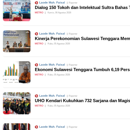
Laode Muh. Faisal
Reporter
Dialog 150 Tokoh dan Intelektual Sultra Bahas 
METRO
Kamis, 06 Agustus 2026
Laode Muh. Faisal
Reporter
Kinerja Perekonomian Sulawesi Tenggara Mem
METRO
Rabu, 05 Agustus 2026
Laode Muh. Faisal
Reporter
Ekonomi Sulawesi Tenggara Tumbuh 6,19 Persen
METRO
Rabu, 05 Agustus 2026
Laode Muh. Faisal
Reporter
UHO Kendari Kukuhkan 732 Sarjana dan Magis
METRO
Rabu, 05 Agustus 2026
Laode Muh. Faisal
Reporter