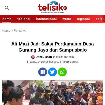
home
nasional
internasional
metro
regional
politi
Home
Peristiwa
Ali Mazi Jadi Saksi Perdamaian Desa
Gunung Jaya dan Sampuabalo
Deni Djohan
, telisik indonesia
Sabtu, 14 Desember 2019
3652
dilihat