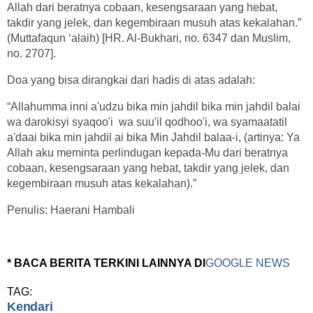
Allah dari beratnya cobaan, kesengsaraan yang hebat,
takdir yang jelek, dan kegembiraan musuh atas kekalahan.”
(Muttafaqun ‘alaih) [HR. Al-Bukhari, no. 6347 dan Muslim,
no. 2707].
Doa yang bisa dirangkai dari hadis di atas adalah:
“Allahumma inni a'udzu bika min jahdil bika min jahdil balai
wa darokisyi syaqoo'i wa suu'il qodhoo'i, wa syamaatatil
a'daai bika min jahdil ai bika Min Jahdil balaa-i, (artinya: Ya
Allah aku meminta perlindugan kepada-Mu dari beratnya
cobaan, kesengsaraan yang hebat, takdir yang jelek, dan
kegembiraan musuh atas kekalahan).”
Penulis: Haerani Hambali
* BACA BERITA TERKINI LAINNYA DI
GOOGLE NEWS
TAG:
Kendari