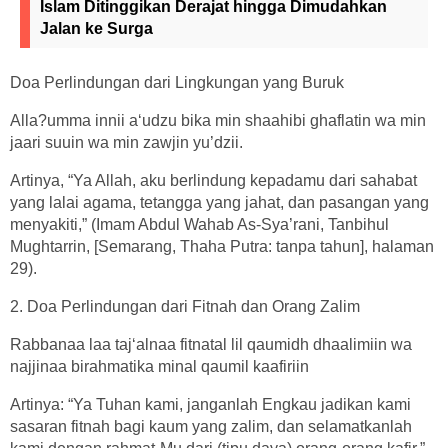
Islam Ditinggikan Derajat hingga Dimudahkan
Jalan ke Surga
Doa Perlindungan dari Lingkungan yang Buruk
Alla?umma innii a‘udzu bika min shaahibi ghaflatin wa min
jaari suuin wa min zawjin yu’dzii.
Artinya, “Ya Allah, aku berlindung kepadamu dari sahabat
yang lalai agama, tetangga yang jahat, dan pasangan yang
menyakiti,” (Imam Abdul Wahab As-Sya’rani, Tanbihul
Mughtarrin, [Semarang, Thaha Putra: tanpa tahun], halaman
29).
2. Doa Perlindungan dari Fitnah dan Orang Zalim
Rabbanaa laa taj‘alnaa fitnatal lil qaumidh dhaalimiin wa
najjinaa birahmatika minal qaumil kaafiriin
Artinya: “Ya Tuhan kami, janganlah Engkau jadikan kami
sasaran fitnah bagi kaum yang zalim, dan selamatkanlah