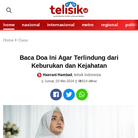
home
nasional
internasional
metro
regional
politi
Home
Oase
Baca Doa Ini Agar Terlindung dari
Keburukan dan Kejahatan
Haerani Hambali
, telisik indonesia
Jumat, 03 Mei 2024
314
dilihat