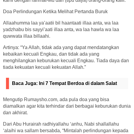
kami dengan rahmat-Mu dari (tipu daya) orang-orang kafir.”
Doa Perlindungan Ketika Melihat Pertanda Buruk
Allaahumma laa ya’aatii bil haantaati illaa anta, wa laa
yadzhabu bis sayyi’aati illaa anta, wa laa hawla wa laa
quwwata illaa billaahi.
Artinya: “Ya Allah, tidak ada yang dapat mendatangkan
kebaikan kecuali Engkau, dan tidak ada yang
menghilangkan keburukan kecuali Engkau. Tiada daya dan
tiada kekuatan kecuali kekuatan Allah.”
Baca Juga:
Ini 7 Tempat Berdoa di dalam Salat
Mengutip Rumaysho.com, ada pula doa yang bisa
diamalkan agar kita terhindar dari berbagai keburukan dunia
dan akhirat.
Dari Abu Hurairah radhiyallahu ‘anhu, Nabi shallallahu
‘alaihi wa sallam bersabda, “Mintalah perlindungan kepada