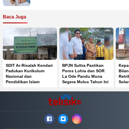
Baca Juga
SDIT Ar-Risalah Kendari
BPJN Sultra Pastikan
Kepa
Padukan Kurikulum
Poros Lohia dan SOR
Bila
Nasional dan
La Ode Pandu Muna
Retri
Pendidikan Islam
Segera Mulus Tahun Ini
Solar
Fakt