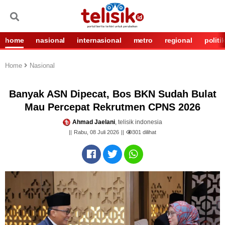
home
nasional
internasional
metro
regional
politi
Home
Nasional
Banyak ASN Dipecat, Bos BKN Sudah Bulat
Mau Percepat Rekrutmen CPNS 2026
Ahmad Jaelani
, telisik indonesia
Rabu, 08 Juli 2026
301
dilihat