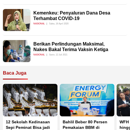
Kemenkeu: Penyaluran Dana Desa
Terhambat COVID-19
NASIONAL
Sabtu, 18 April 2020
Berikan Perlindungan Maksimal,
Nakes Bakal Terima Vaksin Ketiga
NASIONAL
Senin, 12 Juli 2021
Baca Juga
12 Sekolah Kedinasan
Bahlil Beber 80 Persen
WFH 
Sepi Peminat Bisa jadi
Pemakaian BBM di
hing