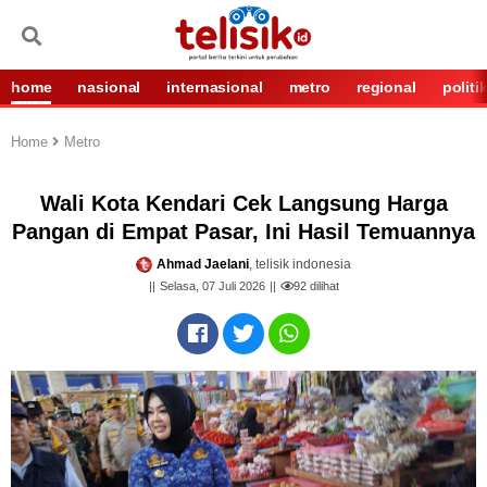
home
nasional
internasional
metro
regional
politi
Home
Metro
Wali Kota Kendari Cek Langsung Harga
Pangan di Empat Pasar, Ini Hasil Temuannya
Ahmad Jaelani
, telisik indonesia
Selasa, 07 Juli 2026
92
dilihat