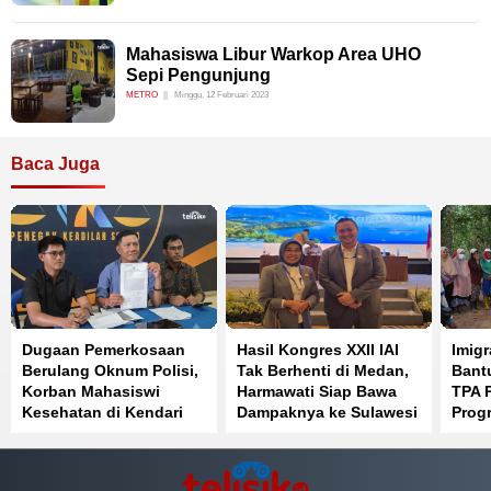
Mahasiswa Libur Warkop Area UHO
Sepi Pengunjung
METRO
Minggu, 12 Februari 2023
Baca Juga
Dugaan Pemerkosaan
Hasil Kongres XXII IAI
Imigr
Berulang Oknum Polisi,
Tak Berhenti di Medan,
Bant
Korban Mahasiswi
Harmawati Siap Bawa
TPA 
Kesehatan di Kendari
Dampaknya ke Sulawesi
Prog
Pilih Jalur Hukum
Tenggara