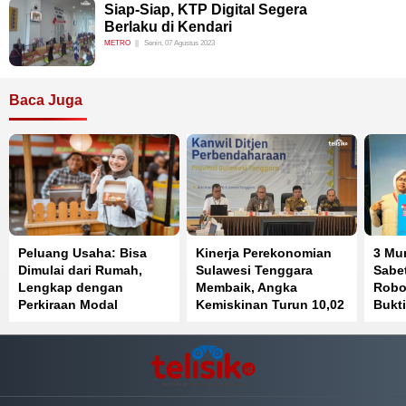
Siap-Siap, KTP Digital Segera
Berlaku di Kendari
METRO
Senin, 07 Agustus 2023
Baca Juga
Peluang Usaha: Bisa
Kinerja Perekonomian
3 Mu
Dimulai dari Rumah,
Sulawesi Tenggara
Sabet
Lengkap dengan
Membaik, Angka
Robot
Perkiraan Modal
Kemiskinan Turun 10,02
Bukti
Persen
Prest