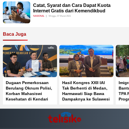
Catat, Syarat dan Cara Dapat Kuota
Internet Gratis dari Kemendikbud
NASIONAL
Minggu, 07 Maret 2021
Baca Juga
Dugaan Pemerkosaan
Hasil Kongres XXII IAI
Imigr
Berulang Oknum Polisi,
Tak Berhenti di Medan,
Bant
Korban Mahasiswi
Harmawati Siap Bawa
TPA 
Kesehatan di Kendari
Dampaknya ke Sulawesi
Prog
Pilih Jalur Hukum
Tenggara