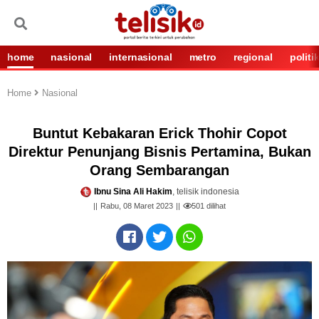
home
nasional
internasional
metro
regional
politi
Home
Nasional
Buntut Kebakaran Erick Thohir Copot
Direktur Penunjang Bisnis Pertamina, Bukan
Orang Sembarangan
Ibnu Sina Ali Hakim
, telisik indonesia
Rabu, 08 Maret 2023
501
dilihat