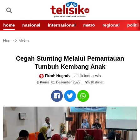
home
nasional
internasional
metro
regional
politi
Home
Metro
Cegah Stunting Melalui Pemantauan
Tumbuh Kembang Anak
Fitrah Nugraha
, telisik indonesia
Kamis, 01 Desember 2022
910
dilihat