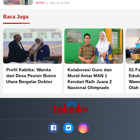
METRO
Rabu, 30 Juli 2025
Baca Juga
Profil Kabiba: Wanita
Kolaborasi Guru dan
S1 F
dari Desa Pesisir Buton
Murid Antar MAN 1
Eduk
Utara Bergelar Doktor
Kendari Raih Juara 2
Wawo
Nasional Olimpiade
Olah
Bahasa Inggris
Perk
Kese