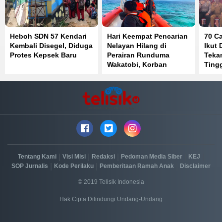
Heboh SDN 57 Kendari
Hari Keempat Pencarian
70 C
Kembali Disegel, Diduga
Nelayan Hilang di
Ikut 
Protes Kepsek Baru
Perairan Runduma
Teka
Wakatobi, Korban
Tingg
Belum Ditemukan
dan 
|
|
|
|
|
Tentang Kami
Visi Misi
Redaksi
Pedoman Media Siber
KEJ
|
|
|
SOP Jurnalis
Kode Perilaku
Pemberitaan Ramah Anak
Disclaimer
© 2019 Telisik Indonesia
Hak Cipta Dilindungi Undang-Undang