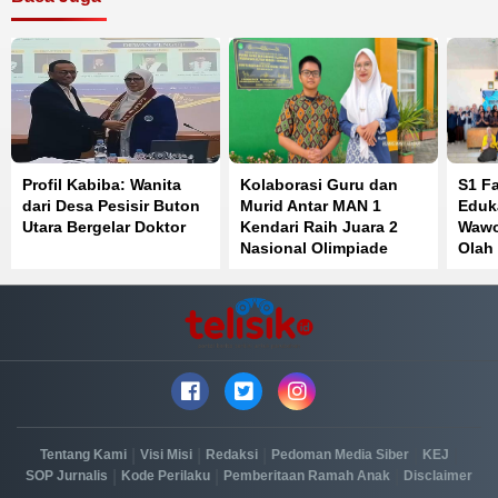
Profil Kabiba: Wanita
Kolaborasi Guru dan
S1 F
dari Desa Pesisir Buton
Murid Antar MAN 1
Eduk
Utara Bergelar Doktor
Kendari Raih Juara 2
Wawo
Nasional Olimpiade
Olah
Bahasa Inggris
Perk
Kese
|
|
|
|
|
Tentang Kami
Visi Misi
Redaksi
Pedoman Media Siber
KEJ
|
|
|
SOP Jurnalis
Kode Perilaku
Pemberitaan Ramah Anak
Disclaimer