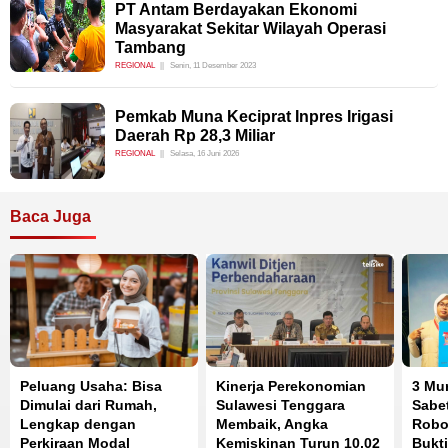
PT Antam Berdayakan Ekonomi
Masyarakat Sekitar Wilayah Operasi
Tambang
REGIONAL
Senin, 11 Desember 2023
Pemkab Muna Keciprat Inpres Irigasi
Daerah Rp 28,3 Miliar
REGIONAL
Selasa, 16 Juni 2026
Baca Juga
Peluang Usaha: Bisa
Kinerja Perekonomian
3 Mu
Dimulai dari Rumah,
Sulawesi Tenggara
Sabet
Lengkap dengan
Membaik, Angka
Robot
Perkiraan Modal
Kemiskinan Turun 10,02
Bukti