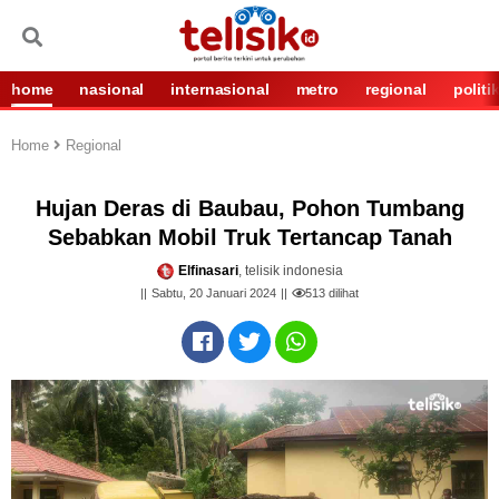
home
nasional
internasional
metro
regional
politi
Home
Regional
Hujan Deras di Baubau, Pohon Tumbang
Sebabkan Mobil Truk Tertancap Tanah
Elfinasari
, telisik indonesia
Sabtu, 20 Januari 2024
513
dilihat