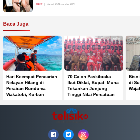
OASE
Jumat, 25 November 2022
Baca Juga
Hari Keempat Pencarian
70 Calon Paskibraka
Bisni
Nelayan Hilang di
Ikut Diklat, Bupati Muna
di Su
Perairan Runduma
Tekankan Junjung
Waja
Wakatobi, Korban
Tinggi Nilai Persatuan
Belum Ditemukan
dan Kesatuan