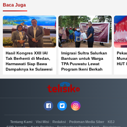
Baca Juga
Hasil Kongres XXII IAI
Imigrasi Sultra Salurkan
Peka
Tak Berhenti di Medan,
Bantuan untuk Warga
Muna
Harmawati Siap Bawa
TPA Puuwatu Lewat
HUT 
Dampaknya ke Sulawesi
Program Ikeni Berkah
Tenggara
|
|
|
|
|
Tentang Kami
Visi Misi
Redaksi
Pedoman Media Siber
KEJ