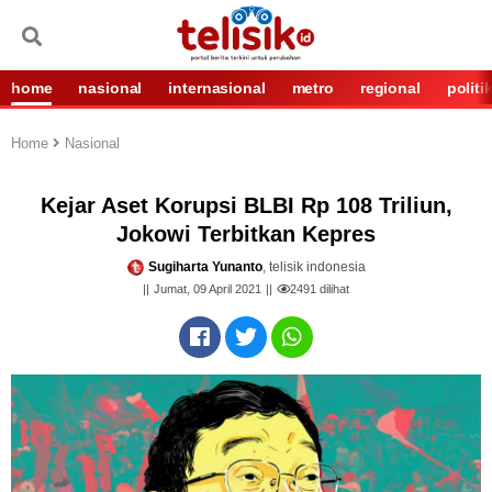
home
nasional
internasional
metro
regional
politi
Home
Nasional
Kejar Aset Korupsi BLBI Rp 108 Triliun,
Jokowi Terbitkan Kepres
Sugiharta Yunanto
, telisik indonesia
Jumat, 09 April 2021
2491
dilihat