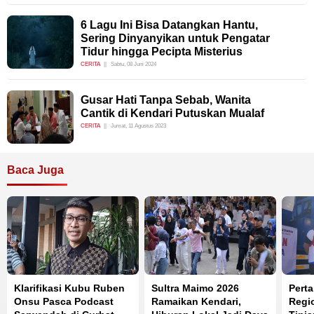
6 Lagu Ini Bisa Datangkan Hantu,
Sering Dinyanyikan untuk Pengatar
Tidur hingga Pecipta Misterius
CERITA
Sabtu, 08 Juni 2024
Gusar Hati Tanpa Sebab, Wanita
Cantik di Kendari Putuskan Mualaf
CERITA
Jumat, 11 Agustus 2023
Baca Juga
Klarifikasi Kubu Ruben
Sultra Maimo 2026
Perta
Onsu Pasca Podcast
Ramaikan Kendari,
Regi