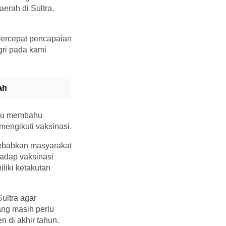
erah di Sultra,
percepat pencapaian
gri pada kami
ah
bahu membahu
engikuti vaksinasi.
yebabkan masyarakat
adap vaksinasi
liki ketakutan
ultra agar
ang masih perlu
 di akhir tahun.