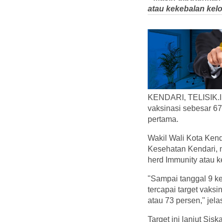
atau kekebalan kel
KENDARI, TELISIK.ID
vaksinasi sebesar 6
pertama.
Wakil Wali Kota Kend
Kesehatan Kendari, 
herd Immunity atau 
"Sampai tanggal 9 ke
tercapai target vaksi
atau 73 persen," jela
Target ini lanjut Si