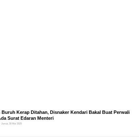
h Buruh Kerap Ditahan, Disnaker Kendari Bakal Buat Perwali
Ada Surat Edaran Menteri
Jumat, 30 Mei 2025