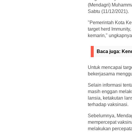
(Mendagri) Muhammad 
Sabtu (11/12/2021).
"Pemerintah Kota Ke
target herd Immunity
kemarin," ungkapnya
Baca juga:
Kend
Untuk mencapai targe
bekerjasama menggun
Selain informasi te
masih enggan melaku
lansia, ketakutan la
terhadap vaksinasi.
Sebelumnya, Mendag
mempercepat vaksina
melakukan percepatan