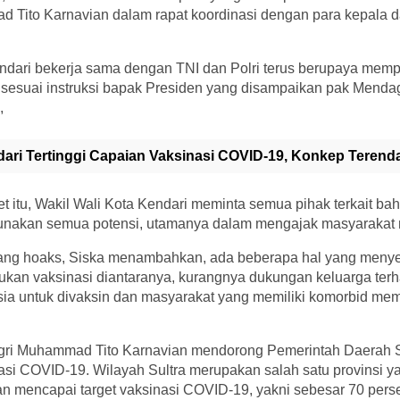
Tito Karnavian dalam rapat koordinasi dengan para kepala da
ndari bekerja sama dengan TNI dan Polri terus berupaya mem
, sesuai instruksi bapak Presiden yang disampaikan pak Menda
,
ari Tertinggi Capaian Vaksinasi COVID-19, Konkep Terend
t itu, Wakil Wali Kota Kendari meminta semua pihak terkait 
akan semua potensi, utamanya dalam mengajak masyarakat m
ntang hoaks, Siska menambahkan, ada beberapa hal yang men
kan vaksinasi diantaranya, kurangnya dukungan keluarga terh
nsia untuk divaksin dan masyarakat yang memiliki komorbid memi
ri Muhammad Tito Karnavian mendorong Pemerintah Daerah S
si COVID-19. Wilayah Sultra merupakan salah satu provinsi y
 mencapai target vaksinasi COVID-19, yakni sebesar 70 persen