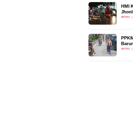
HMI K
Jhonl
METRO
PPKM 
Baru
METRO