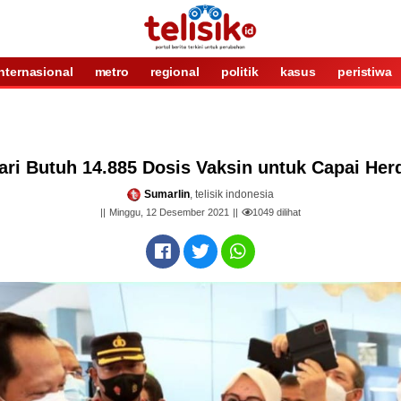
internasional
metro
regional
politik
kasus
peristiwa
ari Butuh 14.885 Dosis Vaksin untuk Capai Her
Sumarlin
, telisik indonesia
Minggu, 12 Desember 2021
1049
dilihat