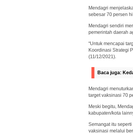
Mendagri menjelaska
sebesar 70 persen hi
Mendagri sendiri me
pemerintah daerah a
“Untuk mencapai targ
Koordinasi Strategi
(11/12/2021).
Baca juga:
Keda
Mendagri menuturkan
target vaksinasi 70 p
Meski begitu, Menda
kabupaten/kota lainn
Semangat itu sepert
vaksinasi melalui be