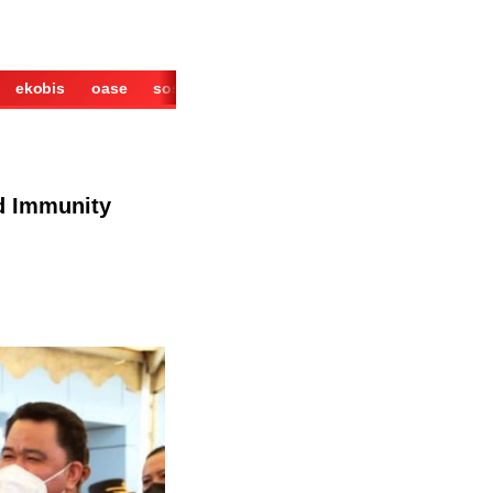
ekobis
oase
sosok
cerita
derita
wisata
kuliner
d Immunity