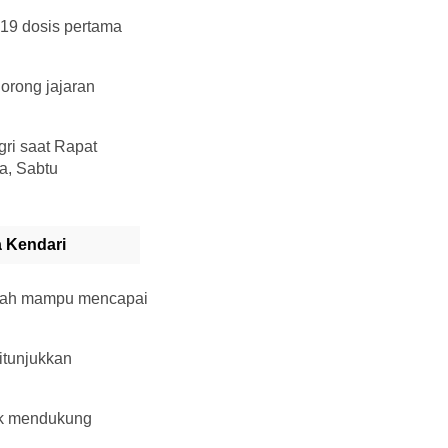
19 dosis pertama
orong jajaran
gri saat Rapat
a, Sabtu
a Kendari
telah mampu mencapai
itunjukkan
uk mendukung